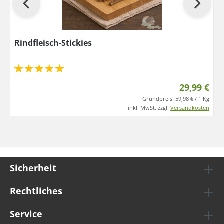
Rindfleisch-Stickies
29,99 €
Grundpreis:
59,98 € / 1 Kg
inkl. MwSt. zzgl.
Versandkosten
Sicherheit
Rechtliches
Service