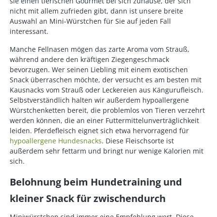
sie einen tierischen Gourmet bei sich zuhause, der sich
nicht mit allem zufrieden gibt, dann ist unsere breite
Auswahl an Mini-Würstchen für Sie auf jeden Fall
interessant.
Manche Fellnasen mögen das zarte Aroma vom Strauß,
während andere den kräftigen Ziegengeschmack
bevorzugen. Wer seinen Liebling mit einem exotischen
Snack überraschen möchte, der versucht es am besten mit
Kausnacks vom Strauß oder Leckereien aus Kängurufleisch.
Selbstverständlich halten wir außerdem hypoallergene
Würstchenketten bereit, die problemlos von Tieren verzehrt
werden können, die an einer Futtermittelunverträglichkeit
leiden. Pferdefleisch eignet sich etwa hervorragend für
hypoallergene Hundesnacks
. Diese Fleischsorte ist
außerdem sehr fettarm und bringt nur wenige Kalorien mit
sich.
Belohnung beim Hundetraining und
kleiner Snack für zwischendurch
Miniwürstchen sind immer eine Empfehlung wert. Diese