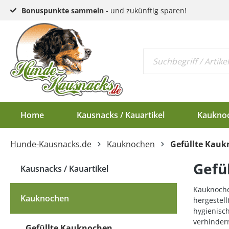
Bonuspunkte sammeln
- und zukünftig sparen!
Home
Kausnacks / Kauartikel
Kaukno
Hunde-Kausnacks.de
Kauknochen
Gefüllte Kau
Schlund & Dörrfleisc
Kauknochen EU-Ware
Endloswürstchen
Kaugeweihe Half
Gefü
Kopfhaut & Haut
Kauknochen Standar
Mini-Würstchen
Dam-Schäufle
Kausnacks / Kauartikel
Sehnen
Hirschgeweih-Rosett
Kauknoche
Kauknochen
hergestell
Ziemer
hygienisch
verhinder
Ohren
Gefüllte Kauknochen