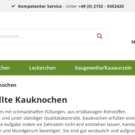
Kompetenter Service
- Unter
+49 (0) 2192 - 9353420
M
chen
Leckerchen
Kaugeweihe/Kauwurzeln
knochen
h
llte Kauknochen
d
en
n mit schmackhaften Füllungen, aus erstklassigen Rohstoffen
t und unter ständiger Qualitätskontrolle. Kauknochen erfüllen eine
e Aufgabe indem sie Zahnstein nicht erst entstehen lassen, Karies
n und Mundgeruch beseitigen. Sie sind gut verdaulich und aufgru