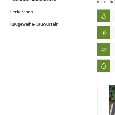
des natürl
Strossen
Leckerchen
Fleisch
Kaugeweihe/Kauwurzeln
Lunge
Pansen & Lunge
Leber & Herz
Schwanz & Ochsensc
Nasen
Maul & Lefzen
Knochen & Beine
Hufe