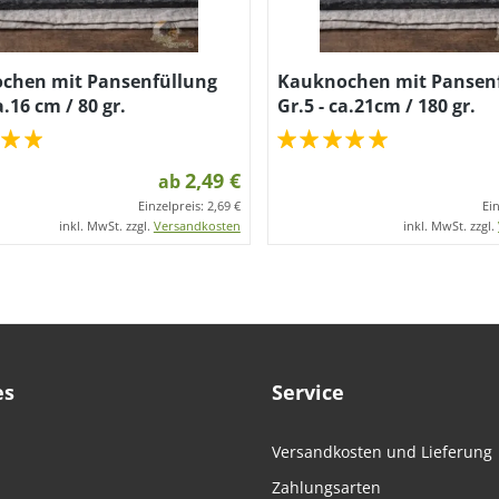
chen mit Pansenfüllung
Kauknochen mit Pansen
a.16 cm / 80 gr.
Gr.5 - ca.21cm / 180 gr.
2,49 €
ab
Einzelpreis:
2,69 €
Ei
inkl. MwSt. zzgl.
Versandkosten
inkl. MwSt. zzgl.
es
Service
Versandkosten und Lieferung
Zahlungsarten