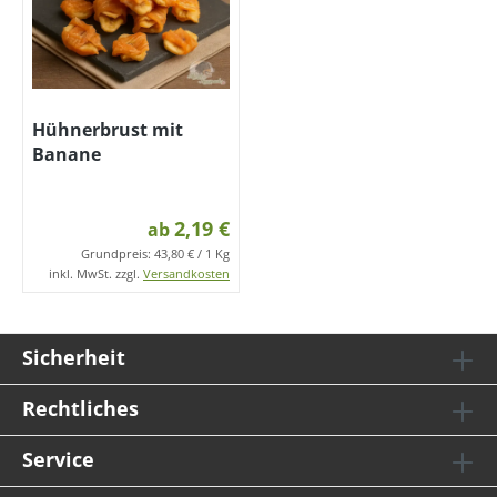
Hühnerbrust mit
Banane
2,19 €
ab
Grundpreis:
43,80 € / 1 Kg
inkl. MwSt. zzgl.
Versandkosten
Sicherheit
Rechtliches
Service