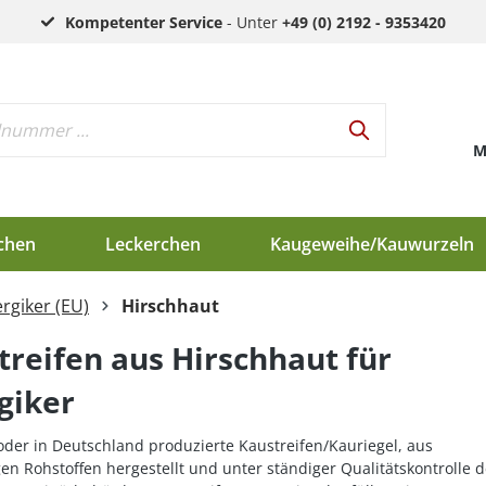
Kompetenter Service
- Unter
+49 (0) 2192 - 9353420
M
chen
Leckerchen
Kaugeweihe/Kauwurzeln
ergiker (EU)
Hirschhaut
h
treifen aus Hirschhaut für
d
giker
en
oder in Deutschland produzierte Kaustreifen/Kauriegel, aus
gen Rohstoffen hergestellt und unter ständiger Qualitätskontrolle d