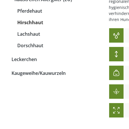
regionalen
Strossen
hygienisch
Pferdehaut
verhindern
Fleisch
ihren Hun
Hirschhaut
Lunge
Lachshaut
Pansen & Lunge
Dorschhaut
Leber & Herz
Schwanz & Ochsensc
Leckerchen
Nasen
Kaugeweihe/Kauwurzeln
Maul & Lefzen
Knochen & Beine
Hufe