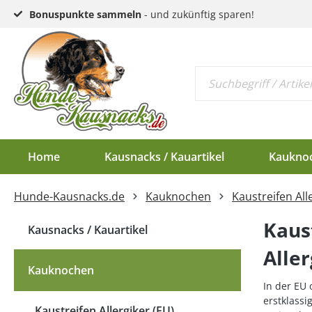
Bonuspunkte sammeln
- und zukünftig sparen!
Home
Kausnacks / Kauartikel
Kaukno
Hunde-Kausnacks.de
Kauknochen
Kaustreifen All
Schlund & Dörrfleisc
Kauknochen EU-Ware
Endloswürstchen
Kaugeweihe Half
Kaus
Kopfhaut & Haut
Kauknochen Standar
Mini-Würstchen
Dam-Schäufle
Kausnacks / Kauartikel
Aller
Sehnen
Hirschgeweih-Rosett
Kauknochen
Ziemer
In der EU 
erstklassi
Ohren
Kaustreifen Allergiker (EU)