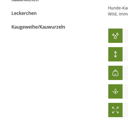
Strossen
Hunde-Kaua
Leckerchen
Wild, imm
Fleisch
Kaugeweihe/Kauwurzeln
Lunge
Pansen & Lunge
Leber & Herz
Schwanz & Ochsensc
Nasen
Maul & Lefzen
Knochen & Beine
Hufe