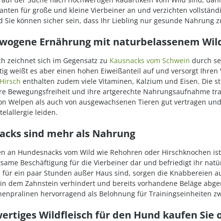
ianten für große und kleine Vierbeiner an und verzichten vollstän
 Sie können sicher sein, dass Ihr Liebling nur gesunde Nahrung z
wogene Ernährung mit naturbelassenem Wild
sch zeichnet sich im Gegensatz zu
Kausnacks vom Schwein
durch sei
tig weißt es aber einen hohen Eiweißanteil auf und versorgt Ihren 
Hirsch
enthalten zudem viele Vitaminen, Kalzium und Eisen. Die st
hre Bewegungsfreiheit und ihre artgerechte Nahrungsaufnahme trag
on Welpen als auch von ausgewachsenen Tieren gut vertragen und 
telallergie leiden.
acks sind mehr als Nahrung
 an Hundesnacks vom Wild wie Rehohren oder Hirschknochen ist auf 
tsame Beschäftigung für die Vierbeiner dar und befriedigt ihr na
 für ein paar Stunden außer Haus sind, sorgen die Knabbereien aus
, in dem Zahnstein verhindert und bereits vorhandene Beläge abge
nenpralinen hervorragend als Belohnung für Trainingseinheiten z
ertiges Wildfleisch für den Hund kaufen Sie