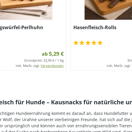
gswürfel-Perlhuhn
Hasenfleisch-Rolls
5,29 €
ab
Grundpreis:
52,90 € / 1 Kg
Ei
inkl. MwSt. zzgl.
Versandkosten
inkl. MwSt. zzgl.
eisch für Hunde – Kausnacks für natürliche 
richtigen Hundeernährung kommt es darauf an, dass Hundefutter
r Wolf, der Urahne unserer vierbeinigen Freunde, hat sich auf die
er ursprünglich und können auch von ernährungssensiblen Tieren i
 auf der Suche nach hochwertigen Kauartikeln vom Wild sind, dan