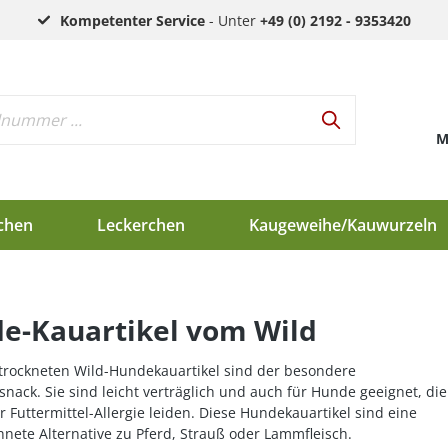
Kompetenter Service
- Unter
+49 (0) 2192 - 9353420
M
chen
Leckerchen
Kaugeweihe/Kauwurzeln
h
e-Kauartikel vom Wild
d
en
trockneten Wild-Hundekauartikel sind der besondere
ack. Sie sind leicht verträglich und auch für Hunde geeignet, die
r Futtermittel-Allergie leiden. Diese Hundekauartikel sind eine
nete Alternative zu Pferd, Strauß oder Lammfleisch.