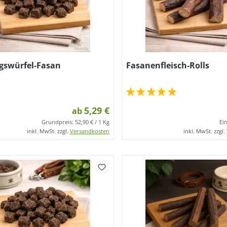
gswürfel-Fasan
Fasanenfleisch-Rolls
5,29 €
ab
Grundpreis:
52,90 € / 1 Kg
Ei
inkl. MwSt. zzgl.
Versandkosten
inkl. MwSt. zzgl.