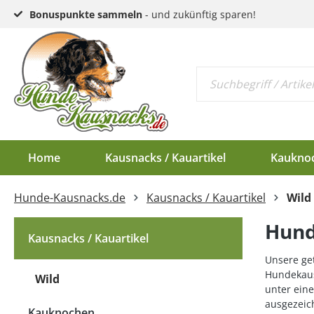
Bonuspunkte sammeln
- und zukünftig sparen!
Home
Kausnacks / Kauartikel
Kaukno
Hunde-Kausnacks.de
Kausnacks / Kauartikel
Wild
Schlund & Dörrfleisc
Kauknochen EU-Ware
Endloswürstchen
Kaugeweihe Half
Hund
Kopfhaut & Haut
Kauknochen Standar
Mini-Würstchen
Dam-Schäufle
Kausnacks / Kauartikel
Sehnen
Hirschgeweih-Rosett
Unsere ge
Hundekausn
Wild
Ziemer
unter eine
ausgezeich
Ohren
Kauknochen