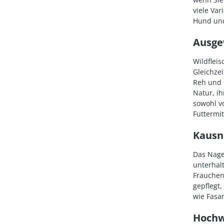
viele Var
Hund und
Ausge
Wildflei
Gleichzei
Reh und
Natur, i
sowohl v
Futtermit
Kausn
Das Nagen
unterhal
Frauchen
gepflegt
wie Fasa
Hochw