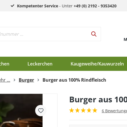
Kompetenter Service
- Unter
+49 (0) 2192 - 9353420
M
chen
Leckerchen
Kaugeweihe/Kauwurzeln
hr ...
Burger
Burger aus 100% Rindfleisch
h
d
Burger aus 100
en
6 Bewertung