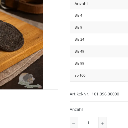
Anzahl
Bis
4
Bis
9
Bis
24
Bis
49
hwanz
Bis
99
ab
100
Artikel-Nr.:
101.096.00000
Anzahl