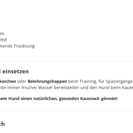
zen
ttel
honende Trocknung
l einsetzen
kerchen
oder
Belohnungshappen
beim Training, für Spaziergänge
tte immer frisches Wasser bereitstellen und den Hund beim Kaue
einem Hund einen natürlichen, gesunden Kausnack gönnen!
ch