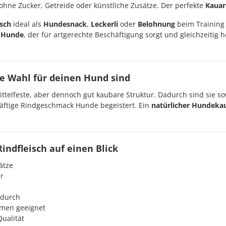
ne Zucker, Getreide oder künstliche Zusätze. Der perfekte
Kauar
isch
ideal als
Hundesnack
,
Leckerli
oder
Belohnung
beim Training 
r Hunde
, der für artgerechte Beschäftigung sorgt und gleichzeitig h
ge Wahl für deinen Hund sind
telfeste, aber dennoch gut kaubare Struktur. Dadurch sind sie sow
kräftige Rindgeschmack Hunde begeistert. Ein
natürlicher Hundekau
indfleisch auf einen Blick
ätze
r
ndurch
emen geeignet
Qualität