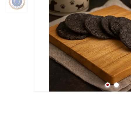
Strossen
Fleisch
Lunge
Pansen & Lunge
Leber & Herz
Schwanz & Ochsensc
Nasen
Maul & Lefzen
Knochen & Beine
Hufe