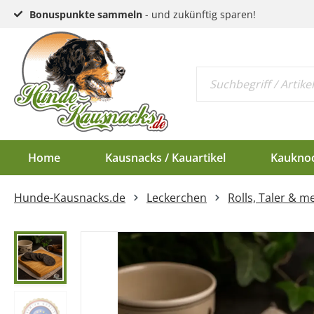
Bonuspunkte sammeln
- und zukünftig sparen!
Home
Kausnacks / Kauartikel
Kaukno
Hunde-Kausnacks.de
Leckerchen
Rolls, Taler & me
Schlund & Dörrfleisc
Kauknochen EU-Ware
Endloswürstchen
Kaugeweihe Half
Kopfhaut & Haut
Kauknochen Standar
Mini-Würstchen
Dam-Schäufle
Sehnen
Hirschgeweih-Rosett
Ziemer
Ohren