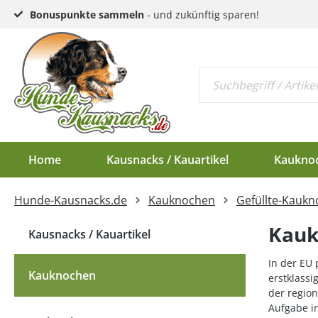
Bonuspunkte sammeln
- und zukünftig sparen!
Home
Kausnacks / Kauartikel
Kaukno
Hunde-Kausnacks.de
Kauknochen
Gefüllte-Kauk
Schlund & Dörrfleisc
Kauknochen EU-Ware
Endloswürstchen
Kaugeweihe Half
Kauk
Kopfhaut & Haut
Kauknochen Standar
Mini-Würstchen
Dam-Schäufle
Kausnacks / Kauartikel
Sehnen
Hirschgeweih-Rosett
In der EU 
Kauknochen
erstklassi
Ziemer
der regio
Aufgabe in
Ohren