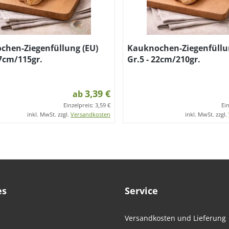
chen-Ziegenfüllung (EU)
Kauknochen-Ziegenfüllu
17cm/115gr.
Gr.5 - 22cm/210gr.
3,39 €
ab
Einzelpreis:
3,59 €
Ei
inkl. MwSt. zzgl.
Versandkosten
inkl. MwSt. zzgl.
es
Service
Versandkosten und Lieferung