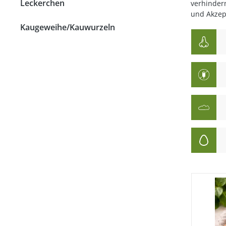
Leckerchen
verhinder
Strossen
und Akzep
Kaugeweihe/Kauwurzeln
Fleisch
Lunge
Pansen & Lunge
Leber & Herz
Schwanz & Ochsensc
Nasen
Maul & Lefzen
Knochen & Beine
Hufe