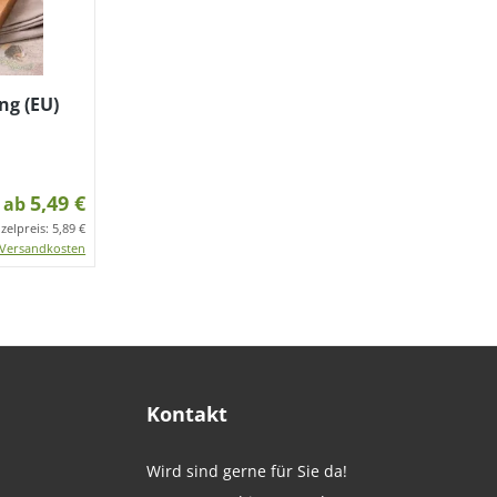
ng (EU)
5,49 €
ab
nzelpreis:
5,89 €
Versandkosten
Kontakt
Wird sind gerne für Sie da!