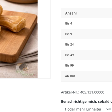
Anzahl
Bis
4
Bis
9
Bis
24
hwanz
Bis
49
Bis
99
ab
100
Artikel-Nr.:
405.131.00000
Benachrichtige mich, sobald d