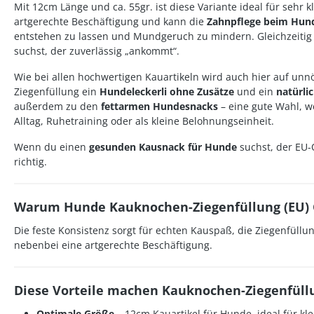
Mit 12cm Länge und ca. 55gr. ist diese Variante ideal für sehr 
artgerechte Beschäftigung und kann die
Zahnpflege beim Hun
entstehen zu lassen und Mundgeruch zu mindern. Gleichzeitig 
suchst, der zuverlässig „ankommt“.
Wie bei allen hochwertigen Kauartikeln wird auch hier auf unnö
Ziegenfüllung ein
Hundeleckerli ohne Zusätze
und ein
natürli
außerdem zu den
fettarmen Hundesnacks
– eine gute Wahl, w
Alltag, Ruhetraining oder als kleine Belohnungseinheit.
Wenn du einen
gesunden Kausnack für Hunde
suchst, der EU-
richtig.
Warum Hunde Kauknochen-Ziegenfüllung (EU) Gr
Die feste Konsistenz sorgt für echten Kauspaß, die Ziegenfüll
nebenbei eine artgerechte Beschäftigung.
Diese Vorteile machen Kauknochen-Ziegenfüllu
Optimale Größe
– 12cm Kauartikel für Hunde, ideal für kl