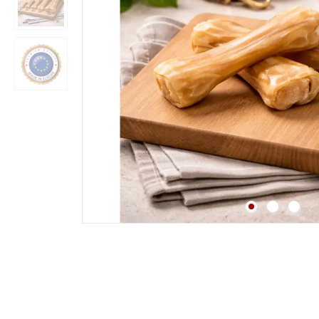
Strossen
Fleisch
Lunge
Pansen & Lunge
Leber & Herz
Schwanz & Ochsensc
Nasen
Maul & Lefzen
Knochen & Beine
Hufe