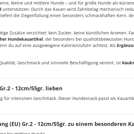
kleine, kleine und mittlere Hunde – und für große Hunde als kürzer
d
unterstützen: Durch das Kauen wird Zahnbelag mechanisch reduzi
liefert die Ziegenfüllung einen besonders schmackhaften Kern, d
tige Zusätze verzichtet: kein Zucker, keine künstlichen Aromen, Fa
cher Hundekauartikel
, der besonders bei qualitätsbewussten Hunde
enn du auf eine ausgewogene Kalorienzufuhr achtest. Als
Ergänzu
Qualität, Geschmack und sinnvolle Beschäftigung vereint, ist
Kaukn
.2 - 12cm/55gr. lieben
ung für intensiven Geschmack. Dieser Hundesnack passt als Kauart
ng (EU) Gr.2 - 12cm/55gr. zu einem besonderen Ka
eine bis mittlere Hunde