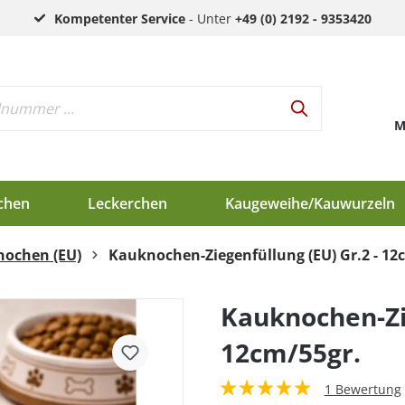
Kompetenter Service
- Unter
+49 (0) 2192 - 9353420
M
chen
Leckerchen
Kaugeweihe/Kauwurzeln
nochen (EU)
Kauknochen-Ziegenfüllung (EU) Gr.2 - 12
h
d
Kauknochen-Zie
en
12cm/55gr.
1 Bewertung