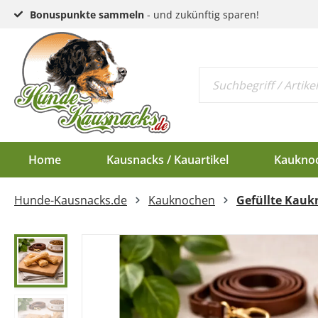
Bonuspunkte sammeln
- und zukünftig sparen!
Home
Kausnacks / Kauartikel
Kaukno
Hunde-Kausnacks.de
Kauknochen
Gefüllte Kauk
Schlund & Dörrfleisc
Kauknochen EU-Ware
Endloswürstchen
Kaugeweihe Half
Kopfhaut & Haut
Kauknochen Standar
Mini-Würstchen
Dam-Schäufle
Sehnen
Hirschgeweih-Rosett
Ziemer
Ohren