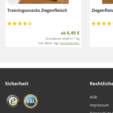
Trainingssnacks Ziegenfleisch
Ziegenflei
6,49 €
ab
Grundpreis:
64,90 € / 1 Kg
inkl. MwSt. zzgl.
Versandkosten
Sicherheit
Rechtlich
AGB
Impressum