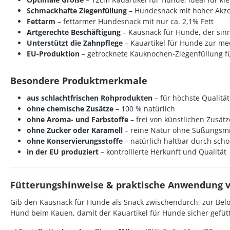
Schmackhafte Ziegenfüllung
– Hundesnack mit hoher Akz
Fettarm
– fettarmer Hundesnack mit nur ca. 2,1% Fett
Artgerechte Beschäftigung
– Kausnack für Hunde, der sinn
Unterstützt die Zahnpflege
– Kauartikel für Hunde zur m
EU-Produktion
– getrocknete Kauknochen-Ziegenfüllung f
Besondere Produktmerkmale
aus schlachtfrischen Rohprodukten
– für höchste Qualität
ohne chemische Zusätze
– 100 % natürlich
ohne Aroma- und Farbstoffe
– frei von künstlichen Zusät
ohne Zucker oder Karamell
– reine Natur ohne Süßungsmi
ohne Konservierungsstoffe
– natürlich haltbar durch sc
in der EU produziert
– kontrollierte Herkunft und Qualität
Fütterungshinweise & praktische Anwendung vo
Gib den Kausnack für Hunde als Snack zwischendurch, zur Belo
Hund beim Kauen, damit der Kauartikel für Hunde sicher gefütt