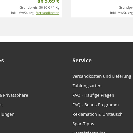
5,69 €
ab
Grundpreis:
56,90 € / 1 Kg
Grundpre
inkl. MwSt. zzgl.
Versandkosten
inkl. MwSt. zzg
es
Service
Versandkosten und Lieferung
Zahlungsarten
& Privatsphäre
FAQ - Häufige Fragen
ht
FAQ - Bonus Programm
llungen
Reklamation & Umtausch
Spar-Tipps