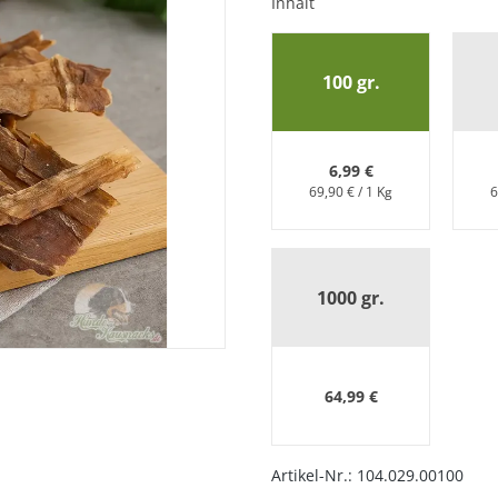
Inhalt
100 gr.
6,99 €
69,90 € / 1 Kg
6
hwanz
1000 gr.
64,99 €
Artikel-Nr.:
104.029.00100