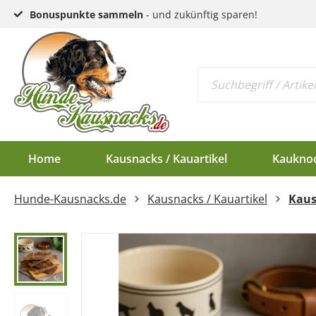
Bonuspunkte sammeln
- und zukünftig sparen!
Home
Kausnacks / Kauartikel
Kaukno
Hunde-Kausnacks.de
Kausnacks / Kauartikel
Kaus
Schlund & Dörrfleisc
Kauknochen EU-Ware
Endloswürstchen
Kaugeweihe Half
Kopfhaut & Haut
Kauknochen Standar
Mini-Würstchen
Dam-Schäufle
Sehnen
Hirschgeweih-Rosett
Ziemer
Ohren