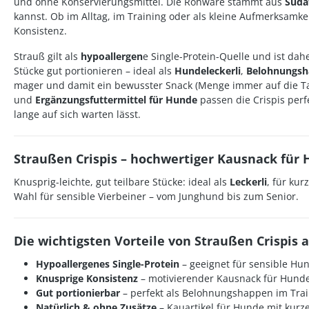
und ohne Konservierungsmittel. Die Rohware stammt aus
Süda
kannst. Ob im Alltag, im Training oder als kleine Aufmerksamke
Konsistenz.
Strauß gilt als
hypoallergen
e Single-Protein-Quelle und ist dah
Stücke gut portionieren – ideal als
Hundeleckerli
,
Belohnungs
mager und damit ein bewusster Snack (Menge immer auf die Ta
und
Ergänzungsfuttermittel für Hunde
passen die Crispis per
lange auf sich warten lässt.
Straußen Crispis – hochwertiger Kausnack für
Knusprig-leichte, gut teilbare Stücke: ideal als
Leckerli
, für ku
Wahl für sensible Vierbeiner – vom Junghund bis zum Senior.
Die wichtigsten Vorteile von Straußen Crispis a
Hypoallergenes Single-Protein
– geeignet für sensible Hu
Knusprige Konsistenz
– motivierender
Kausnack für Hund
Gut portionierbar
– perfekt als
Belohnungshappen
im Trai
Natürlich & ohne Zusätze
–
Kauartikel für Hunde
mit kurze