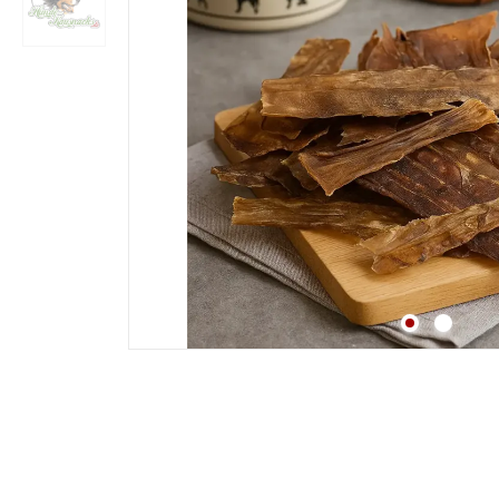
Strossen
Fleisch
Lunge
Pansen & Lunge
Leber & Herz
Schwanz & Ochsensc
Nasen
Maul & Lefzen
Knochen & Beine
Hufe