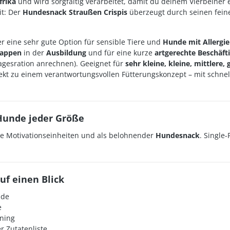
frika
und wird sorgfältig verarbeitet, damit du deinem Vierbeiner
it: Der
Hundesnack Straußen Crispis
überzeugt durch seinen fein
er eine sehr gute Option für sensible Tiere und
Hunde mit Allergi
happen
in der
Ausbildung
und für eine kurze
artgerechte Beschäft
gesration anrechnen). Geeignet für
sehr kleine, kleine, mittlere
fekt zu einem verantwortungsvollen Fütterungskonzept – mit schne
 Hunde jeder Größe
rze Motivationseinheiten und als belohnender
Hundesnack
. Single
uf einen Blick
nde
e
ning
r Zutatenliste