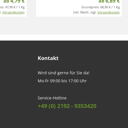
4,79 €
6,89 €
ab
ab
is:
47,90 € / 1 Kg
Grundpreis:
68,90 € / 1 Kg
l.
Versandkosten
inkl. MwSt. zzgl.
Versandkosten
Kontakt
Wird sind gerne für Sie da!
Mo-Fr 09:00 bis 17:00 Uhr
Service-Hotline
+49 (0) 2192 - 9353420