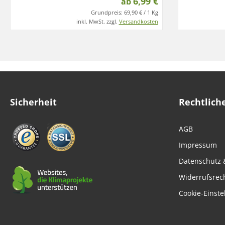
6,99 €
ab
Grundpreis:
69,90 € / 1 Kg
inkl. MwSt. zzgl.
Versandkosten
Sicherheit
Rechtlich
AGB
Impressum
Datenschutz 
Widerrufsrec
Cookie-Einste