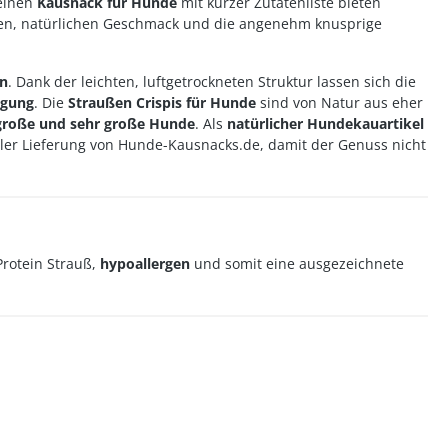
 einen
Kausnack für Hunde
mit kurzer Zutatenliste bieten
en, natürlichen Geschmack und die angenehm knusprige
en
. Dank der leichten, luftgetrockneten Struktur lassen sich die
igung
. Die
Straußen Crispis für Hunde
sind von Natur aus eher
, große und sehr große Hunde
. Als
natürlicher Hundekauartikel
ller Lieferung von Hunde-Kausnacks.de, damit der Genuss nicht
-Protein Strauß,
hypoallergen
und somit eine ausgezeichnete