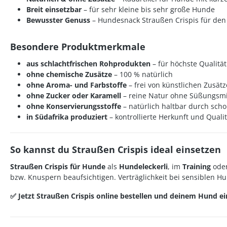
Breit einsetzbar
– für sehr kleine bis sehr große Hunde
Bewusster Genuss
–
Hundesnack Straußen Crispis
für den 
Besondere Produktmerkmale
aus schlachtfrischen Rohprodukten
– für höchste Qualität
ohne chemische Zusätze
– 100 % natürlich
ohne Aroma- und Farbstoffe
– frei von künstlichen Zusät
ohne Zucker oder Karamell
– reine Natur ohne Süßungsmi
ohne Konservierungsstoffe
– natürlich haltbar durch sc
in Südafrika produziert
– kontrollierte Herkunft und Qualit
So kannst du Straußen Crispis ideal einsetzen
Straußen Crispis für Hunde
als
Hundeleckerli
, im
Training
oder
bzw. Knuspern beaufsichtigen. Verträglichkeit bei sensiblen 
✅ Jetzt Straußen Crispis online bestellen und deinem Hund e