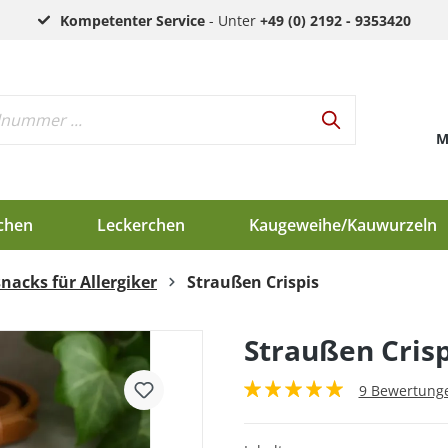
Kompetenter Service
- Unter
+49 (0) 2192 - 9353420
M
chen
Leckerchen
Kaugeweihe/Kauwurzeln
nacks für Allergiker
Straußen Crispis
h
d
Straußen Crisp
en
9 Bewertung