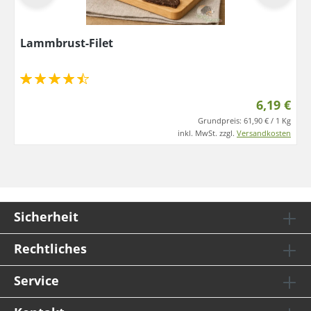
Lammbrust-Filet
6,19 €
Grundpreis:
61,90 € / 1 Kg
inkl. MwSt. zzgl.
Versandkosten
Sicherheit
Rechtliches
Service