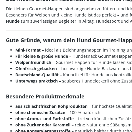
Die kleinen Gourmet-Happen sind angenehm zu füttern und ide
Besonders für Welpen und kleine Hunde ist das perfekt – und f
Hunde
zum zuverlässigen Begleiter in Alltag, Hundesport und 
Gute Gründe, warum dein Hund Gourmet-Happe
Mini-Format
– ideal als Belohnungshappen im Training un
Für kleine & große Hunde
– Hundesnack Gourmet-Happen p
Welpenfreundlich
– Gourmet-Happen für Hunde lassen sic
Ofenfrisch gebacken
– hochwertige Hunde-Backware aus b
Deutschland-Qualität
– Kauartikel für Hunde aus kontrolli
Unterwegs praktisch
– sauberes Hundeleckerli ohne Zusät
Besondere Produktmerkmale
aus schlachtfrischen Rohprodukten
– für höchste Qualität
ohne chemische Zusätze
– 100 % natürlich
ohne Aroma- und Farbstoffe
– frei von künstlichen Zusät
ohne Zucker oder Karamell
– reine Natur ohne Süßungsmi
ohne Konservierungsstoffe
– natürlich haltbar durch sc