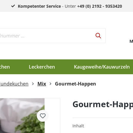
Kompetenter Service
- Unter
+49 (0) 2192 - 9353420
M
chen
Leckerchen
Kaugeweihe/Kauwurzeln
Hundekuchen
Mix
Gourmet-Happen
h
d
Gourmet-Hap
en
Inhalt