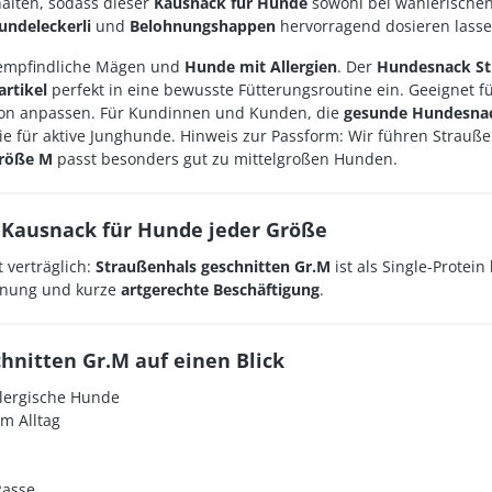
alten, sodass dieser
Kausnack für Hunde
sowohl bei wählerischen 
undeleckerli
und
Belohnungshappen
hervorragend dosieren lasse
r empfindliche Mägen und
Hunde mit Allergien
. Der
Hundesnack St
rtikel
perfekt in eine bewusste Fütterungsroutine ein. Geeignet f
ation anpassen. Für Kundinnen und Kunden, die
gesunde Hundesnac
ie für aktive Junghunde. Hinweis zur Passform: Wir führen Strauße
röße M
passt besonders gut zu mittelgroßen Hunden.
 Kausnack für Hunde jeder Größe
 verträglich:
Straußenhals geschnitten Gr.M
ist als Single-Protein
ohnung und kurze
artgerechte Beschäftigung
.
hnitten Gr.M auf einen Blick
llergische Hunde
m Alltag
Rasse