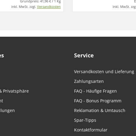
Grundpreis:
41,96 € / 1 Kg
E
inkl. MwSt. zzgl.
Versandkosten
inkl. MwSt. zzg
es
Service
Versandkosten und Lieferung
Zahlungsarten
& Privatsphäre
FAQ - Häufige Fragen
ht
FAQ - Bonus Programm
llungen
Reklamation & Umtausch
Spar-Tipps
Kontaktformular