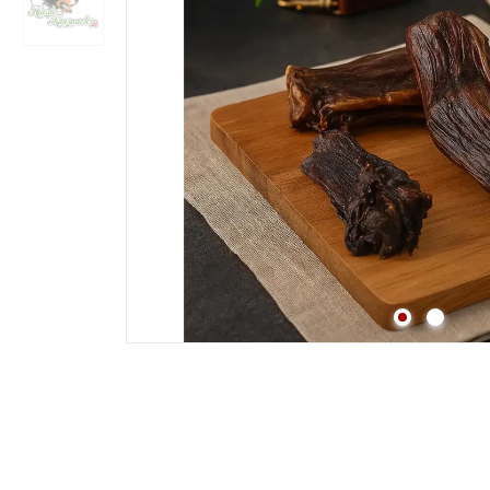
Strossen
Fleisch
Lunge
Pansen & Lunge
Leber & Herz
Schwanz & Ochsensc
Nasen
Maul & Lefzen
Knochen & Beine
Hufe