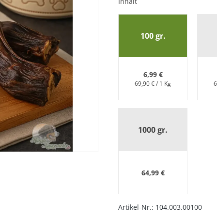
Inhalt
100 gr.
6,99 €
69,90 € / 1 Kg
6
hwanz
1000 gr.
64,99 €
Artikel-Nr.:
104.003.00100