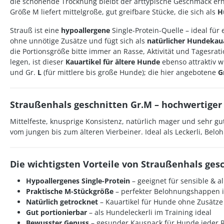
die schonende Trocknung bleibt der arttypische Geschmack erh
Größe M liefert mittelgroße, gut greifbare Stücke, die sich als
H
Strauß ist eine
hypoallergene
Single-Protein-Quelle – ideal fü
ohne unnötige Zusätze und fügt sich als
natürlicher Hundekaua
die Portionsgröße bitte immer an Rasse, Aktivität und Tagesr
legen, ist dieser
Kauartikel für ältere Hunde
ebenso attraktiv w
und Gr.
L
(für mittlere bis große Hunde); die hier angebotene
G
Straußenhals geschnitten Gr.M – hochwertiger
Mittelfeste, knusprige Konsistenz, natürlich mager und sehr gut
vom jungen bis zum älteren Vierbeiner. Ideal als Leckerli, Bel
Die wichtigsten Vorteile von Straußenhals gesc
Hypoallergenes Single-Protein
– geeignet für sensible & a
Praktische M-Stückgröße
– perfekter
Belohnungshappen
i
Natürlich getrocknet
–
Kauartikel für Hunde
ohne Zusätze
Gut portionierbar
– als
Hundeleckerli
im Training ideal
Bewusster Genuss
–
gesunder Kausnack für Hunde
jeder 