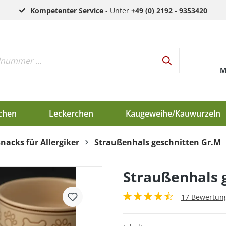
Kompetenter Service
- Unter
+49 (0) 2192 - 9353420
M
chen
Leckerchen
Kaugeweihe/Kauwurzeln
nacks für Allergiker
Straußenhals geschnitten Gr.M
h
d
Straußenhals 
en
17 Bewertun