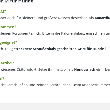
Gr.M für Hunde
r.M?
aber auch für kleinere und größere Rassen dosierbar. Als
Kauartik
bekommen?
einen Portionen täglich. Bitte in die Kalorienbilanz einrechnen un
 geeignet?
ch. Die
getrocknete Straußenhals geschnitten Gr.M für Hunde
kan
artikel?
ewiesenes Diätprodukt. Setze ihn maßvoll als
Hundesnack
ein – be
uf?
dicht verschließen und zeitnah verbrauchen. Beim Knabbern immer 