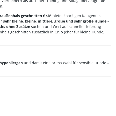
Vierbeinern als auch bei Training und Alltag überzeugt. Die
n.
raußenhals geschnitten Gr.M
bietet knackigen Kaugenuss
ür
sehr kleine, kleine, mittlere, große und sehr große Hunde
–
ks ohne Zusätze
suchen und Wert auf schnelle Lieferung
nhals geschnitten zusätzlich in Gr.
S
(eher für kleine Hunde)
hypoallergen
und damit eine prima Wahl für sensible Hunde –