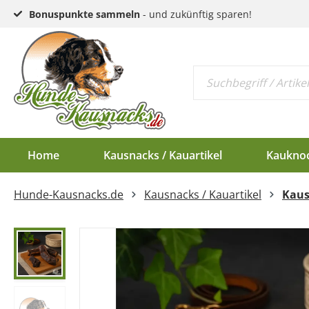
Bonuspunkte sammeln
- und zukünftig sparen!
Home
Kausnacks / Kauartikel
Kaukno
Hunde-Kausnacks.de
Kausnacks / Kauartikel
Kaus
Schlund & Dörrfleisc
Kauknochen EU-Ware
Endloswürstchen
Kaugeweihe Half
Kopfhaut & Haut
Kauknochen Standar
Mini-Würstchen
Dam-Schäufle
Sehnen
Hirschgeweih-Rosett
Ziemer
Ohren