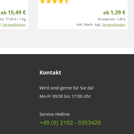
15,49 €
1,29 €
ab
ab
is:
77,45 € / 1 Kg
Einzelpreis:
1,49 €
l.
Versandkosten
inkl. MwSt. zzgl.
Versandkosten
Kontakt
Wird sind gerne für Sie da!
Mo-Fr 09:00 bis 17:00 Uhr
Service-Hotline
+49 (0) 2192 - 9353420