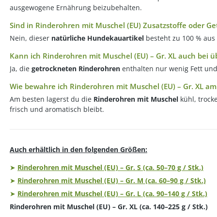
ausgewogene Ernährung beizubehalten.
Sind in Rinderohren mit Muschel (EU) Zusatzstoffe oder Ge
Nein, dieser
natürliche Hundekauartikel
besteht zu 100 % aus 
Kann ich Rinderohren mit Muschel (EU) – Gr. XL auch bei 
Ja, die
getrockneten Rinderohren
enthalten nur wenig Fett und
Wie bewahre ich Rinderohren mit Muschel (EU) – Gr. XL am
Am besten lagerst du die
Rinderohren mit Muschel
kühl, trock
frisch und aromatisch bleibt.
Auch erhältlich in den folgenden Größen:
➤
Rinderohren mit Muschel (EU) – Gr. S (ca. 50–70 g / Stk.)
➤
Rinderohren mit Muschel (EU) – Gr. M (ca. 60–90 g / Stk.)
➤
Rinderohren mit Muschel (EU) – Gr. L (ca. 90–140 g / Stk.)
Rinderohren mit Muschel (EU) – Gr. XL (ca. 140–225 g / Stk.)