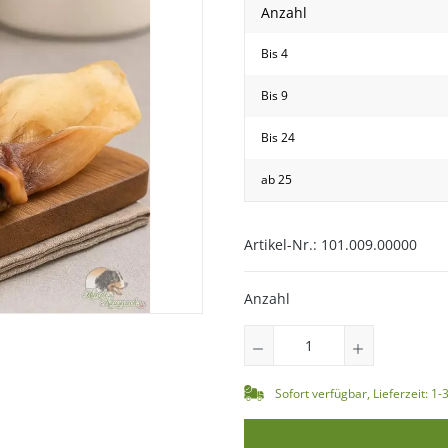
Anzahl
Bis
4
Bis
9
Bis
24
ab
25
hwanz
Artikel-Nr.:
101.009.00000
Anzahl
Sofort verfügbar, Lieferzeit: 1