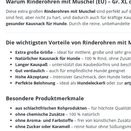
Warum Rinderohren mit Muschel (EU) – Gr. XL d
Diese extra großen
Rinderohren mit Muschel
sind perfekt auf 
sind fest, aber nicht zu hart, und dadurch auch für kräftige K
gesunder Kausnack für Hunde
. Durch die reine, unbehandelte 
Die wichtigsten Vorteile von Rinderohren mit M
Extra große Größe
– ideal für mittlere, große und sehr g
Natürlicher Kausnack für Hunde
– 100 % Rind, ohne Zusät
Langer Kauspaß
– unterstützt das Kaubedürfnis und besch
Gut verdaulich
– auch für empfindliche Hunde geeignet
Hohe Akzeptanz
– intensiver Geschmack, den Hunde lieb
Perfekte Belohnung
– ideal als
Hundeleckerli
oder zur
art
Besondere Produktmerkmale
aus schlachtfrischen Rohprodukten
– für höchste Qualität
ohne chemische Zusätze
– 100 % natürlich
ohne Aroma- und Farbstoffe
– frei von künstlichen Zusät
ohne Zucker oder Karamell
– reine Natur ohne Süßungsmi