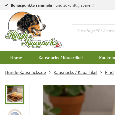
Bonuspunkte sammeln
- und zukünftig sparen!
Home
Kausnacks / Kauartikel
Kaukno
Hunde-Kausnacks.de
Kausnacks / Kauartikel
Rind
Schlund & Dörrfleisc
Kauknochen EU-Ware
Endloswürstchen
Kaugeweihe Half
Kopfhaut & Haut
Kauknochen Standar
Mini-Würstchen
Dam-Schäufle
Sehnen
Hirschgeweih-Rosett
Ziemer
Ohren