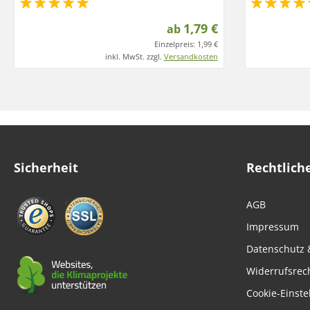
1,79 €
ab
Einzelpreis:
1,99 €
inkl. MwSt. zzgl.
Versandkosten
Sicherheit
Rechtlich
AGB
Impressum
Datenschutz 
Widerrufsrec
Cookie-Einste