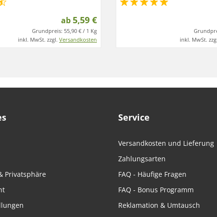
5,59 €
ab
Grundpreis:
55,90 € / 1 Kg
Grundpre
inkl. MwSt. zzgl.
Versandkosten
inkl. MwSt. zzg
es
Service
Versandkosten und Lieferung
Zahlungsarten
& Privatsphäre
FAQ - Häufige Fragen
ht
FAQ - Bonus Programm
llungen
Reklamation & Umtausch