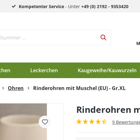
Kompetenter Service
- Unter
+49 (0) 2192 - 9353420
M
chen
Leckerchen
Kaugeweihe/Kauwurzeln
Ohren
Rinderohren mit Muschel (EU) - Gr.XL
h
d
Rinderohren mi
en
9 Bewertung