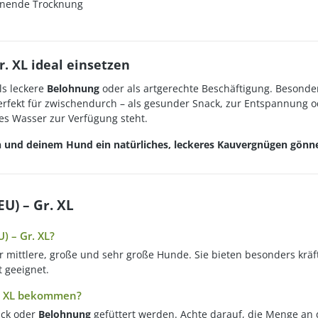
honende Trocknung
. XL ideal einsetzen
ls leckere
Belohnung
oder als artgerechte Beschäftigung. Besonde
erfekt für zwischendurch – als gesunder Snack, zur Entspannung od
es Wasser zur Verfügung steht.
len und deinem Hund ein natürliches, leckeres Kauvergnügen gönn
U) – Gr. XL
) – Gr. XL?
ür mittlere, große und sehr große Hunde. Sie bieten besonders krä
 geeignet.
r. XL bekommen?
ack oder
Belohnung
gefüttert werden. Achte darauf, die Menge an