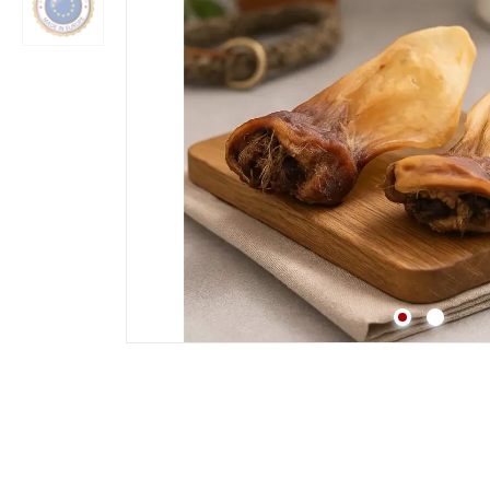
Strossen
Fleisch
Lunge
Pansen & Lunge
Leber & Herz
Schwanz & Ochsensc
Nasen
Maul & Lefzen
Knochen & Beine
Hufe