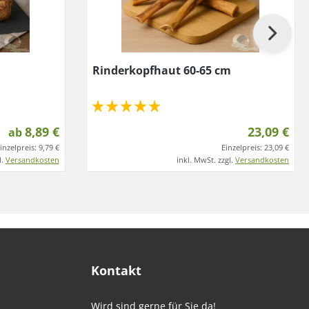
Rinderkopfhaut 60-65 cm
8,89 €
23,09 €
ab
inzelpreis:
9,79 €
Einzelpreis:
23,09 €
l.
Versandkosten
inkl. MwSt. zzgl.
Versandkosten
Kontakt
Wird sind gerne für Sie da!