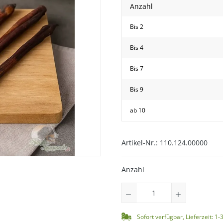
Anzahl
Bis
2
Bis
4
Bis
7
Bis
9
hwanz
ab
10
Artikel-Nr.:
110.124.00000
Anzahl
Sofort verfügbar, Lieferzeit: 1