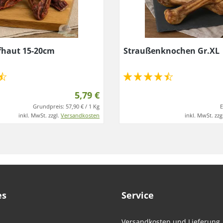
fhaut 15-20cm
Straußenknochen Gr.XL
5,79 €
Grundpreis:
57,90 € / 1 Kg
E
inkl. MwSt. zzgl.
Versandkosten
inkl. MwSt. zzg
es
Service
Versandkosten und Lieferung