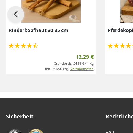
Rinderkopfhaut 30-35 cm
Pferdekop
12,29 €
Grundpreis:
24,58 € / 1 Kg
inkl. MwSt. zzgl.
Versandkosten
Sicherheit
Rechtlich
AGB