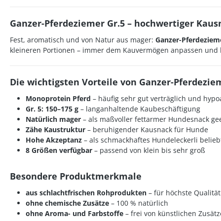
Ganzer-Pferdeziemer Gr.5 – hochwertiger Kaus
Fest, aromatisch und von Natur aus mager:
Ganzer-Pferdezieme
kleineren Portionen – immer dem Kauvermögen anpassen und be
Die wichtigsten Vorteile von Ganzer-Pferdeziem
Monoprotein Pferd
– häufig sehr gut verträglich und
hypo
Gr. 5: 150–175 g
– langanhaltende
Kaubeschäftigung
Natürlich mager
– als maßvoller
fettarmer Hundesnack
gee
Zähe Kaustruktur
– beruhigender
Kausnack für Hunde
Hohe Akzeptanz
– als schmackhaftes
Hundeleckerli
belieb
8 Größen verfügbar
– passend von klein bis sehr groß
Besondere Produktmerkmale
aus schlachtfrischen Rohprodukten
– für höchste Qualität
ohne chemische Zusätze
– 100 % natürlich
ohne Aroma- und Farbstoffe
– frei von künstlichen Zusät