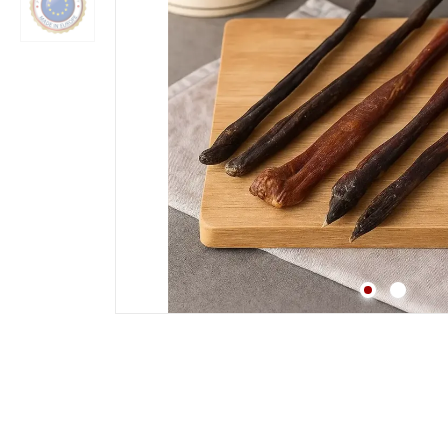
Strossen
Fleisch
Lunge
Pansen & Lunge
Leber & Herz
Schwanz & Ochsensc
Nasen
Maul & Lefzen
Knochen & Beine
Hufe