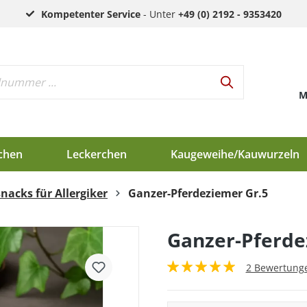
Kompetenter Service
- Unter
+49 (0) 2192 - 9353420
M
chen
Leckerchen
Kaugeweihe/Kauwurzeln
nacks für Allergiker
Ganzer-Pferdeziemer Gr.5
h
d
Ganzer-Pferde
en
2 Bewertung