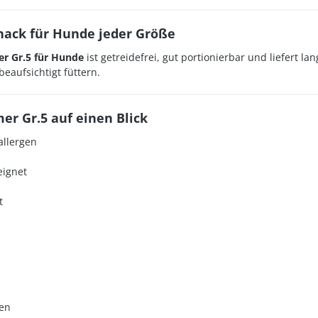
nack für Hunde jeder Größe
r Gr.5 für Hunde
ist getreidefrei, gut portionierbar und liefert l
aufsichtigt füttern.
er Gr.5 auf einen Blick
allergen
ignet
t
zen