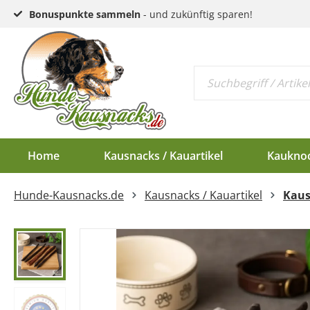
Bonuspunkte sammeln
- und zukünftig sparen!
Home
Kausnacks / Kauartikel
Kaukno
Hunde-Kausnacks.de
Kausnacks / Kauartikel
Kaus
Schlund & Dörrfleisc
Kauknochen EU-Ware
Endloswürstchen
Kaugeweihe Half
Kopfhaut & Haut
Kauknochen Standar
Mini-Würstchen
Dam-Schäufle
Sehnen
Hirschgeweih-Rosett
Ziemer
Ohren