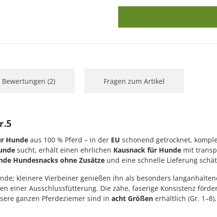
Bewertungen (2)
Fragen zum Artikel
r.5
ür Hunde
aus 100 % Pferd – in der
EU
schonend getrocknet, kompl
Hunde
sucht, erhält einen ehrlichen
Kausnack für Hunde
mit transp
nde Hundesnacks ohne Zusätze
und eine schnelle Lieferung schät
Hunde; kleinere Vierbeiner genießen ihn als besonders langanhalte
men einer Ausschlussfütterung. Die zähe, faserige Konsistenz för
nsere ganzen Pferdeziemer sind in
acht Größen
erhältlich (Gr. 1–8