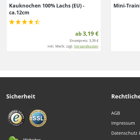
Kauknochen 100% Lachs (EU) -
Mini-Train
ca.12cm
3,19 €
ab
Einzelpreis:
3,39 €
inkl. MwSt. zzgl.
Versandkosten
Sicherheit
Rechtlich
AGB
Impressum
Datenschutz 