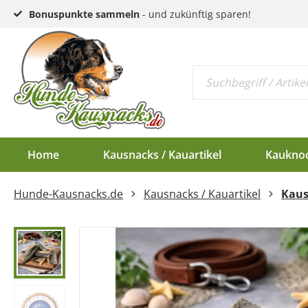
Bonuspunkte sammeln
- und zukünftig sparen!
Home
Kausnacks / Kauartikel
Kaukno
Hunde-Kausnacks.de
Kausnacks / Kauartikel
Kaus
Schlund & Dörrfleisc
Kauknochen EU-Ware
Endloswürstchen
Kaugeweihe Half
Kopfhaut & Haut
Kauknochen Standar
Mini-Würstchen
Dam-Schäufle
Sehnen
Hirschgeweih-Rosett
Ziemer
Ohren