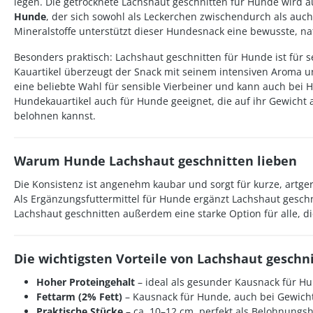
legen. Die getrocknete Lachshaut geschnitten für Hunde wird au
Hunde
, der sich sowohl als Leckerchen zwischendurch als auc
Mineralstoffe unterstützt dieser Hundesnack eine bewusste, na
Besonders praktisch: Lachshaut geschnitten für Hunde ist für se
Kauartikel überzeugt der Snack mit seinem intensiven Aroma un
eine beliebte Wahl für sensible Vierbeiner und kann auch bei Hu
Hundekauartikel auch für Hunde geeignet, die auf ihr Gewicht
belohnen kannst.
Warum Hunde Lachshaut geschnitten lieben
Die Konsistenz ist angenehm kaubar und sorgt für kurze, artger
Als Ergänzungsfuttermittel für Hunde ergänzt Lachshaut geschn
Lachshaut geschnitten außerdem eine starke Option für alle, d
Die wichtigsten Vorteile von Lachshaut geschni
Hoher Proteingehalt
– ideal als gesunder Kausnack für H
Fettarm (2% Fett)
– Kausnack für Hunde, auch bei Gewicht
Praktische Stücke
– ca. 10–12 cm, perfekt als Belohnung