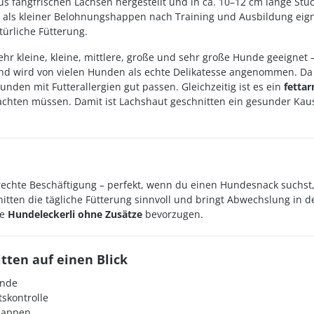
s fangfrischen Lachsen hergestellt und in ca. 10–12 cm lange Stück
h als kleiner Belohnungshappen nach Training und Ausbildung eign
türliche Fütterung.
hr kleine, kleine, mittlere, große und sehr große Hunde geeignet –
d wird von vielen Hunden als echte Delikatesse angenommen. Da Fi
nden mit Futterallergien gut passen. Gleichzeitig ist es ein
fetta
 achten müssen. Damit ist Lachshaut geschnitten ein gesunder Ka
echte Beschäftigung – perfekt, wenn du einen Hundesnack suchst, d
itten die tägliche Fütterung sinnvoll und bringt Abwechslung in d
ie
Hundeleckerli ohne Zusätze
bevorzugen.
tten auf einen Blick
unde
skontrolle
shappen