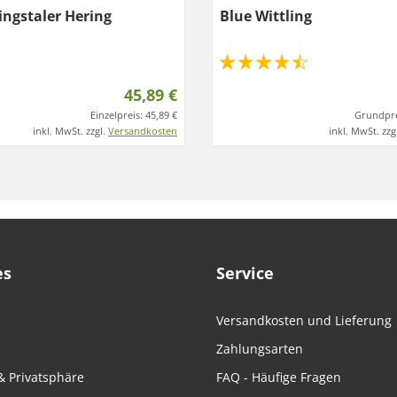
ingstaler Hering
Blue Wittling
45,89 €
Einzelpreis:
45,89 €
Grundpre
inkl. MwSt. zzgl.
Versandkosten
inkl. MwSt. zzg
es
Service
Versandkosten und Lieferung
Zahlungsarten
& Privatsphäre
FAQ - Häufige Fragen