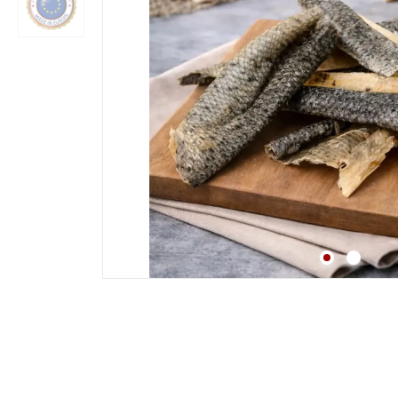
Strossen
Fleisch
Lunge
Pansen & Lunge
Leber & Herz
Schwanz & Ochsensc
Nasen
Maul & Lefzen
Knochen & Beine
Hufe