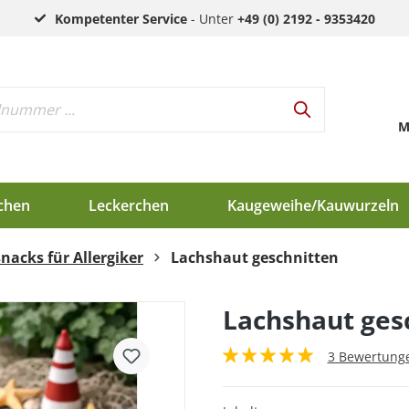
Kompetenter Service
- Unter
+49 (0) 2192 - 9353420
M
chen
Leckerchen
Kaugeweihe/Kauwurzeln
nacks für Allergiker
Lachshaut geschnitten
h
d
Lachshaut ges
en
3 Bewertung