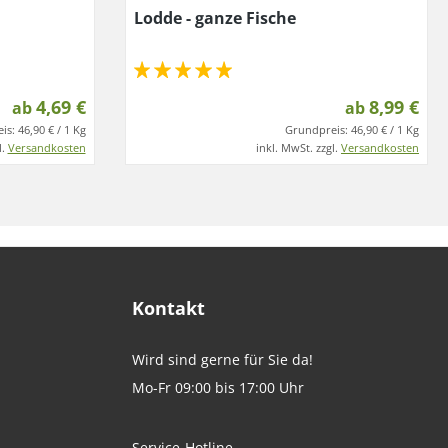
Lodde - ganze Fische
4,69 €
8,99 €
ab
ab
is:
46,90 € / 1 Kg
Grundpreis:
46,90 € / 1 Kg
l.
Versandkosten
inkl. MwSt. zzgl.
Versandkosten
Kontakt
Wird sind gerne für Sie da!
Mo-Fr 09:00 bis 17:00 Uhr
Service-Hotline