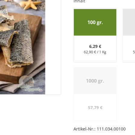
Inhalt
100 gr.
6,29 €
62,90 € / 1 Kg
5
hwanz
1000 gr.
57,79 €
Artikel-Nr.:
111.034.00100