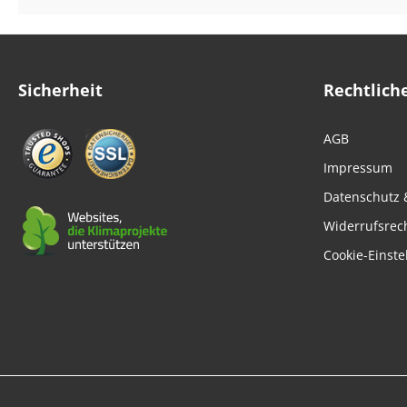
Strossen
Fleisch
Lunge
Sicherheit
Rechtlich
Pansen & Lunge
AGB
Leber & Herz
Impressum
Schwanz & Ochsensc
Datenschutz 
Nasen
Widerrufsrec
Maul & Lefzen
Cookie-Einste
Knochen & Beine
Hufe