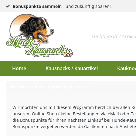
Bonuspunkte sammeln
- und zukünftig sparen!
Home
Kausnacks / Kauartikel
Kaukno
Was ist das Bonuspunkte Programm ?
Schlund & Dörrfleisc
Kauknochen EU-Ware
Endloswürstchen
Kaugeweihe Half
Kopfhaut & Haut
Kauknochen Standar
Mini-Würstchen
Dam-Schäufle
Wir möchten uns mit diesem Programm herzlich bei allen Ku
Sehnen
Hirschgeweih-Rosett
unserem Online Shop ( keine Bestellungen via eMail oder Te
die Bonuspunkte für Ihren nächsten Einkauf bei Hunde-Kaus
Ziemer
Bonuspunkte vergeben werden da Gastkonten nach Ausliefer
Ohren