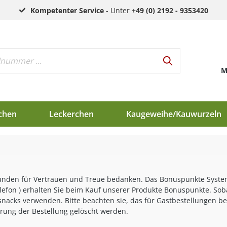
Kompetenter Service
- Unter
+49 (0) 2192 - 9353420
M
chen
Leckerchen
Kaugeweihe/Kauwurzeln
h
d
nden für Vertrauen und Treue bedanken. Das Bonuspunkte System f
en
lefon ) erhalten Sie beim Kauf unserer Produkte Bonuspunkte. Soba
nacks verwenden. Bitte beachten sie, das für Gastbestellungen b
ung der Bestellung gelöscht werden.