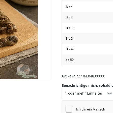
Bis
4
Bis
8
Bis
10
Bis
24
Bis
49
hwanz
ab
50
Artikel-Nr.:
104.048.00000
Benachrichtige mich, sobald d