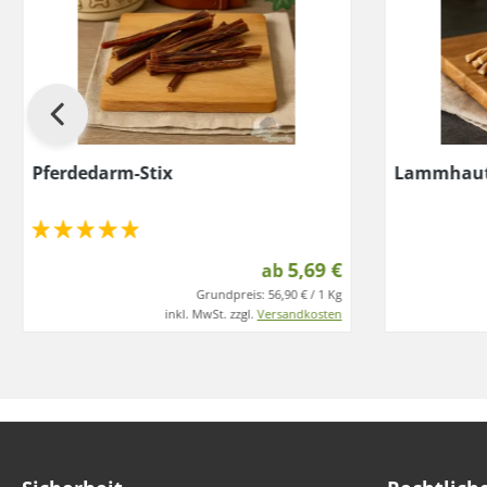
Pferdedarm-Stix
Lammhaut
5,69 €
ab
Grundpreis:
56,90 € / 1 Kg
inkl. MwSt. zzgl.
Versandkosten