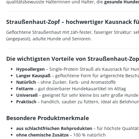
qualitätsbewusste Halterinnen und Halter, die
gesunde Hundes
Straußenhaut-Zopf – hochwertiger Kausnack f
Geflochtene Straußenhaut mit zäh-fester, faseriger Struktur: se
(angepasst), adulte Hunde und Senioren.
Die wichtigsten Vorteile von Straußenhaut-Zopf
Hypoallergen
– Single-Protein Strauß als
Kausnack für Hu
Langer Kauspaß
– geflochtene Form für artgerechte Besch
Natürlich
– ohne Zucker, Farb- und Aromastoffe
Fettarm
– gut dosierbarer
Hundekauartikel
im Alltag
Universell
– geeignet für sehr kleine bis sehr große Hunde
Praktisch
– handlich, sauber zu füttern, ideal als
Belohnu
Besondere Produktmerkmale
aus schlachtfrischen Rohprodukten
– für höchste Qualität
ohne chemische Zusätze
– 100 % natürlich