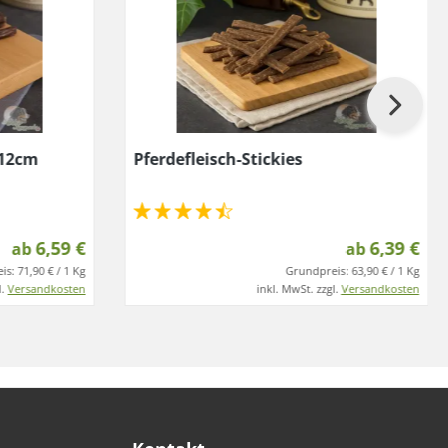
 12cm
Pferdefleisch-Stickies
6,59 €
6,39 €
ab
ab
is:
71,90 € / 1 Kg
Grundpreis:
63,90 € / 1 Kg
l.
Versandkosten
inkl. MwSt. zzgl.
Versandkosten