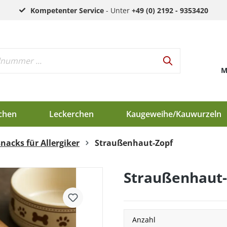
Kompetenter Service
- Unter
+49 (0) 2192 - 9353420
M
chen
Leckerchen
Kaugeweihe/Kauwurzeln
nacks für Allergiker
Straußenhaut-Zopf
h
d
Straußenhaut-
en
Anzahl