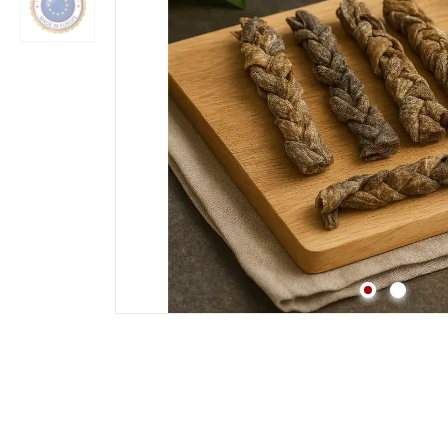
Strossen
Fleisch
Lunge
Pansen & Lunge
Leber & Herz
Schwanz & Ochsensc
Nasen
Maul & Lefzen
Knochen & Beine
Hufe