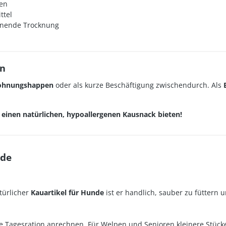
zen
ttel
honende Trocknung
en
ohnungshappen
oder als kurze Beschäftigung zwischendurch. Als
einen natürlichen, hypoallergenen Kausnack bieten!
nde
atürlicher
Kauartikel für Hunde
ist er handlich, sauber zu füttern 
e Tagesration anrechnen. Für Welpen und Senioren kleinere Stücke