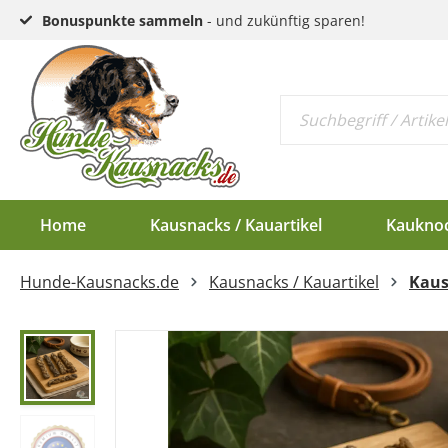
Bonuspunkte sammeln
- und zukünftig sparen!
Home
Kausnacks / Kauartikel
Kaukno
Hunde-Kausnacks.de
Kausnacks / Kauartikel
Kaus
Schlund & Dörrfleisc
Kauknochen EU-Ware
Endloswürstchen
Kaugeweihe Half
Kopfhaut & Haut
Kauknochen Standar
Mini-Würstchen
Dam-Schäufle
Sehnen
Hirschgeweih-Rosett
Ziemer
Ohren