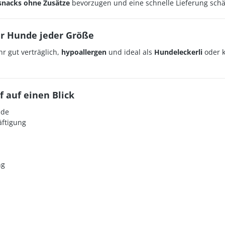
nacks ohne Zusätze
bevorzugen und eine schnelle Lieferung schät
ür Hunde jeder Größe
hr gut verträglich,
hypoallergen
und ideal als
Hundeleckerli
oder k
 auf einen Blick
nde
äftigung
ng