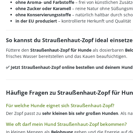
ohne Aroma- und Farbstoffe
– frei von künstlichen Zusät
ohne Zucker oder Karamell
– reine Natur ohne Süßungsmi
ohne Konservierungsstoffe
– natürlich haltbar durch sc
in der EU produziert
– kontrollierte Herkunft und Qualität
So kannst du Straußenhaut-Zopf ideal einsetz
Füttere den
Straußenhaut-Zopf für Hunde
als dosierbaren
Bel
frisches Wasser bereitstellen und das Kauen beaufsichtigen.
✅ Jetzt Straußenhaut-Zopf online bestellen und deinem Hund 
Häufige Fragen zu Straußenhaut-Zopf für Hu
Für welche Hunde eignet sich Straußenhaut-Zopf?
Der Zopf passt zu
sehr kleinen bis sehr großen Hunden
. Als n
Wie oft darf mein Hund Straußenhaut-Zopf bekommen?
In kleinen Mengen als
Belohnung
geben und die Energie auf di