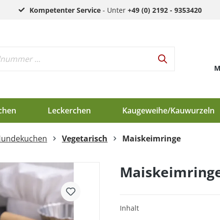
Kompetenter Service
- Unter
+49 (0) 2192 - 9353420
M
chen
Leckerchen
Kaugeweihe/Kauwurzeln
Hundekuchen
Vegetarisch
Maiskeimringe
h
d
Maiskeimring
en
Inhalt