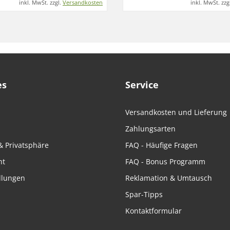
inkl. MwSt. zzgl.
Versandkosten
inkl. MwSt. zzg
es
Service
Versandkosten und Lieferung
Zahlungsarten
& Privatsphäre
FAQ - Häufige Fragen
ht
FAQ - Bonus Programm
llungen
Reklamation & Umtausch
Spar-Tipps
Kontaktformular