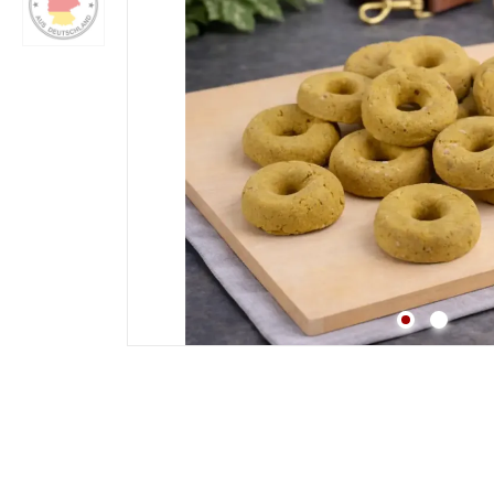
Strossen
Fleisch
Lunge
Pansen & Lunge
Leber & Herz
Schwanz & Ochsensc
Nasen
Maul & Lefzen
Knochen & Beine
Hufe