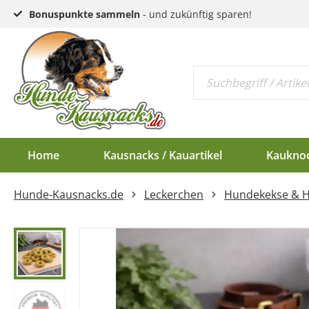
Bonuspunkte sammeln
- und zukünftig sparen!
Home
Kausnacks / Kauartikel
Kaukno
Hunde-Kausnacks.de
Leckerchen
Hundekekse & 
Schlund & Dörrfleisc
Kauknochen EU-Ware
Endloswürstchen
Kaugeweihe Half
Kopfhaut & Haut
Kauknochen Standar
Mini-Würstchen
Dam-Schäufle
Sehnen
Hirschgeweih-Rosett
Ziemer
Ohren