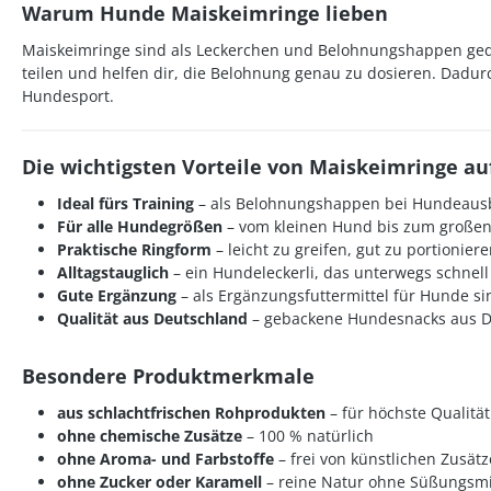
Warum Hunde Maiskeimringe lieben
Maiskeimringe sind als Leckerchen und Belohnungshappen gedac
teilen und helfen dir, die Belohnung genau zu dosieren. Dadur
Hundesport.
Die wichtigsten Vorteile von Maiskeimringe auf
Ideal fürs Training
– als Belohnungshappen bei Hundeaus
Für alle Hundegrößen
– vom kleinen Hund bis zum großen
Praktische Ringform
– leicht zu greifen, gut zu portioniere
Alltagstauglich
– ein Hundeleckerli, das unterwegs schnell
Gute Ergänzung
– als Ergänzungsfuttermittel für Hunde sin
Qualität aus Deutschland
– gebackene Hundesnacks aus De
Besondere Produktmerkmale
aus schlachtfrischen Rohprodukten
– für höchste Qualität
ohne chemische Zusätze
– 100 % natürlich
ohne Aroma- und Farbstoffe
– frei von künstlichen Zusät
ohne Zucker oder Karamell
– reine Natur ohne Süßungsmi