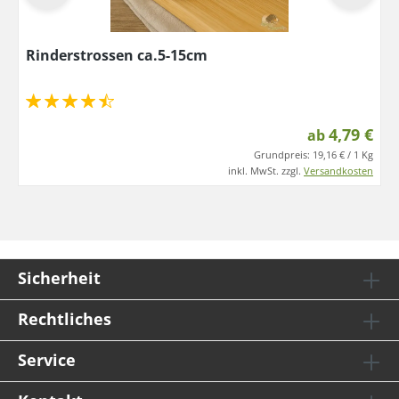
Rinderstrossen ca.5-15cm
4,79 €
ab
Grundpreis:
19,16 € / 1 Kg
inkl. MwSt. zzgl.
Versandkosten
Sicherheit
Rechtliches
Service