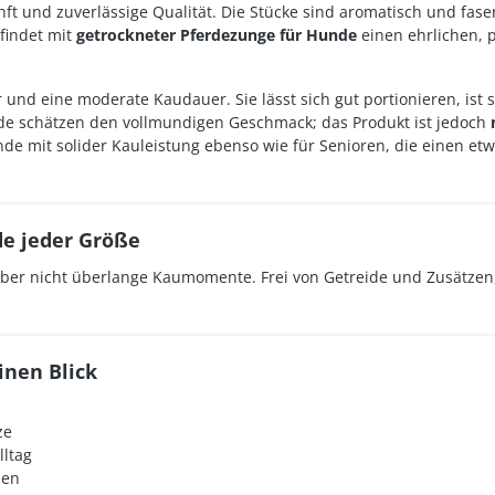
unft und zuverlässige Qualität. Die Stücke sind aromatisch und faser
findet mit
getrockneter Pferdezunge für Hunde
einen ehrlichen, 
 und eine moderate Kaudauer. Sie lässt sich gut portionieren, ist
de schätzen den vollmundigen Geschmack; das Produkt ist jedoch
de mit solider Kauleistung ebenso wie für Senioren, die einen et
de jeder Größe
aber nicht überlange Kaumomente. Frei von Getreide und Zusätzen,
inen Blick
ze
lltag
uen