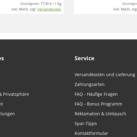
Grundpreis:
77,90 € / 1 Kg
Grundpre
inkl. MwSt. zzgl.
Versandkosten
inkl. MwSt. zzg
es
Service
Versandkosten und Lieferung
Zahlungsarten
& Privatsphäre
FAQ - Häufige Fragen
ht
FAQ - Bonus Programm
llungen
Reklamation & Umtausch
Spar-Tipps
Kontaktformular