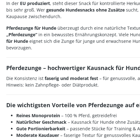
In der
EU produziert
, steht dieser Snack für kontrollierte Herk
bis sehr groß. Wer
gesunde Hundesnacks ohne Zusätze
sucht, 
Kaupause zwischendurch.
Pferdezunge für Hunde
überzeugt durch eine natürliche Textur
„Pferdezunge“
in ein bewusstes Ernährungskonzept. Viele Hun
für Hunde
eignet sich die Zunge für junge und erwachsene Hun
bevorzugen.
Pferdezunge – hochwertiger Kausnack für Hun
Die Konsistenz ist
faserig und moderat fest
– für genussvolle, 
Hinweis: kein Zahnpflege- oder Diätprodukt.
Die wichtigsten Vorteile von Pferdezunge auf e
Reines Monoprotein
– 100 % Pferd, getreidefrei
Natürlicher Geschmack
–
Kausnack für Hunde
ohne Zusät
Gute Portionierbarkeit
– passende Stücke für Training & A
Moderate Kaudauer
– faserige Textur für genussvolles Ka