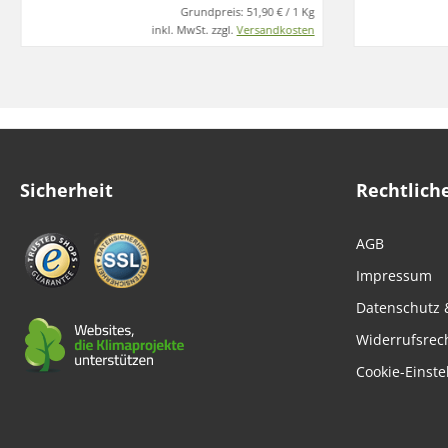
Grundpreis:
51,90 € / 1 Kg
inkl. MwSt. zzgl.
Versandkosten
Sicherheit
Rechtlich
AGB
Impressum
Datenschutz 
Widerrufsrec
Cookie-Einste