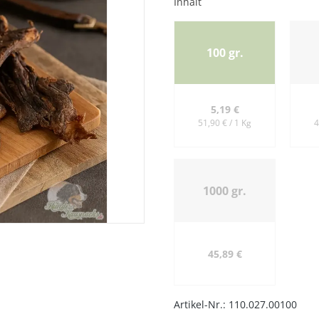
Inhalt
100 gr.
5,19 €
51,90 € / 1 Kg
4
hwanz
1000 gr.
45,89 €
Artikel-Nr.:
110.027.00100