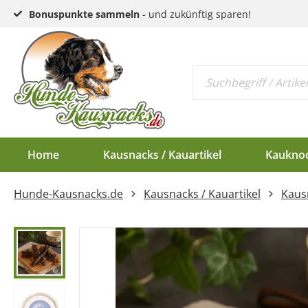
Bonuspunkte sammeln
- und zukünftig sparen!
Home
Kausnacks / Kauartikel
Kaukno
Hunde-Kausnacks.de
Kausnacks / Kauartikel
Kausn
Schlund & Dörrfleisc
Kauknochen EU-Ware
Endloswürstchen
Kaugeweihe Half
Kopfhaut & Haut
Kauknochen Standar
Mini-Würstchen
Dam-Schäufle
Sehnen
Hirschgeweih-Rosett
Ziemer
Ohren