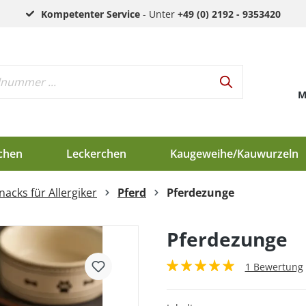
Kompetenter Service
- Unter
+49 (0) 2192 - 9353420
M
chen
Leckerchen
Kaugeweihe/Kauwurzeln
acks für Allergiker
Pferd
Pferdezunge
h
d
Pferdezunge
en
1 Bewertung