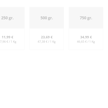
250 gr.
500 gr.
750 gr.
11,99 €
23,69 €
34,99 €
7,96 € / 1 Kg
47,38 € / 1 Kg
46,65 € / 1 Kg