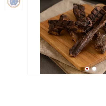
Strossen
Fleisch
Lunge
Pansen & Lunge
Leber & Herz
Schwanz & Ochsensc
Nasen
Maul & Lefzen
Knochen & Beine
Hufe