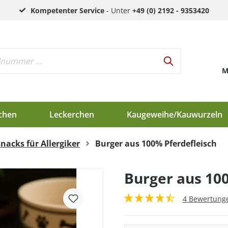
Kompetenter Service
- Unter
+49 (0) 2192 - 9353420
M
chen
Leckerchen
Kaugeweihe/Kauwurzeln
nacks für Allergiker
Burger aus 100% Pferdefleisch
h
d
Burger aus 10
en
4 Bewertung