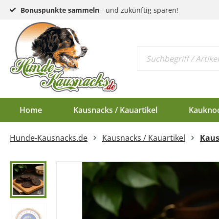
Bonuspunkte sammeln
- und zukünftig sparen!
Home
Kausnacks / Kauartikel
Kaukno
Hunde-Kausnacks.de
Kausnacks / Kauartikel
Kaus
Schlund & Dörrfleisc
Kauknochen EU-Ware
Endloswürstchen
Kaugeweihe Half
Kopfhaut & Haut
Kauknochen Standar
Mini-Würstchen
Dam-Schäufle
Sehnen
Hirschgeweih-Rosett
Ziemer
Ohren