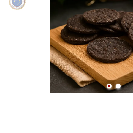
Strossen
Fleisch
Lunge
Pansen & Lunge
Leber & Herz
Schwanz & Ochsensc
Nasen
Maul & Lefzen
Knochen & Beine
Hufe