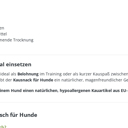
zen
ttel
honende Trocknung
al einsetzen
ideal als
Belohnung
im Training oder als kurzer Kauspaß zwisch
ibt der
Kausnack für Hunde
ein natürlicher, magenfreundlicher G
deinem Hund einen natürlichen, hypoallergenen Kauartikel aus E
isch für Hunde
ch?