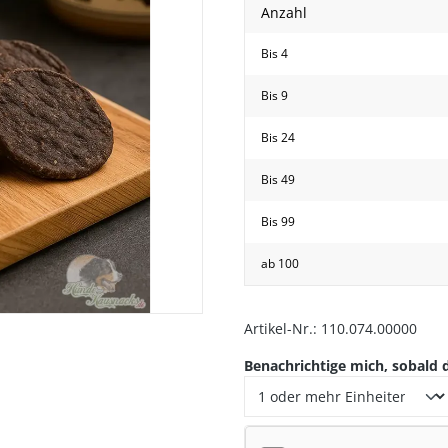
Anzahl
Bis
4
Bis
9
Bis
24
Bis
49
hwanz
Bis
99
ab
100
Artikel-Nr.:
110.074.00000
Benachrichtige mich, sobald d