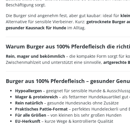
Beschäftigung sorgt.
Die Burger sind angenehm fest, aber gut kaubar: ideal für
klei
Alternative für sensible Vierbeiner. Kurz:
getrocknete Burger a
gesunder Kausnack für Hunde
im Alltag.
Warum Burger aus 100% Pferdefleisch die richt
Rein, mager und bekömmlich
– die kompakte Form sorgt für ko
Zwischenmahlzeit und unterstützt eine sinnvolle,
artgerechte 
Burger aus 100% Pferdefleisch – gesunder Genu
Hypoallergen
– geeignet für sensible Hunde & Ausschlus
Mager & proteinreich
– als
fettarmer Hundekauartikel
gut 
Rein natürlich
–
gesunde Hundesnacks ohne Zusätze
Praktisches Pattie-Format
– perfektes
Hundeleckerli
und
Für alle Größen
– von kleinen bis sehr großen Hunden
EU-Herkunft
– kurze Wege & kontrollierte Qualität