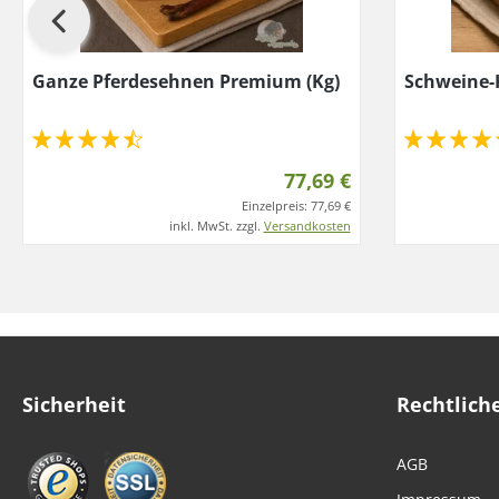
Ganze Pferdesehnen Premium (Kg)
Schweine-
77,69 €
Einzelpreis:
77,69 €
inkl. MwSt. zzgl.
Versandkosten
Sicherheit
Rechtlich
AGB