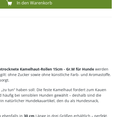
In den Warenkorb
etrocknete Kamelhaut-Rollen 15cm - Gr.M für Hunde
werden
gilt: ohne Zucker sowie ohne künstliche Farb- und Aromastoffe.
sorgt.
r „zu tun“ haben soll: Die feste Kamelhaut fordert zum Kauen
d häufig bei sensiblen Hunden gewählt – deshalb sind die
e ein natürlicher Hundekauartikel, den du als Hundesnack,
n ebenfalls in
30 cm
Länge in drei Größen erhältlich – perfekt,