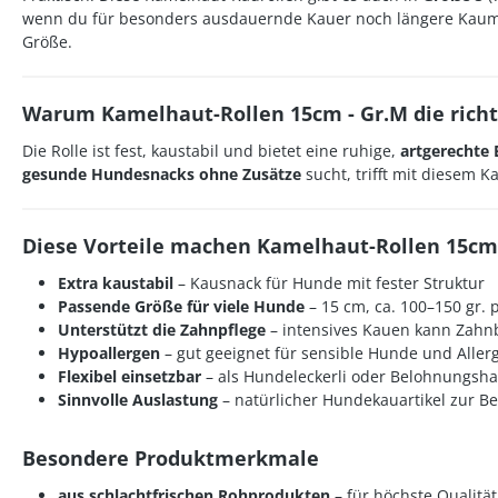
wenn du für besonders ausdauernde Kauer noch längere Kaum
Größe.
Warum Kamelhaut-Rollen 15cm - Gr.M die richt
Die Rolle ist fest, kaustabil und bietet eine ruhige,
artgerechte 
gesunde Hundesnacks ohne Zusätze
sucht, trifft mit diesem K
Diese Vorteile machen Kamelhaut-Rollen 15cm
Extra kaustabil
– Kausnack für Hunde mit fester Struktur
Passende Größe für viele Hunde
– 15 cm, ca. 100–150 gr. 
Unterstützt die Zahnpflege
– intensives Kauen kann Zahn
Hypoallergen
– gut geeignet für sensible Hunde und Allerg
Flexibel einsetzbar
– als Hundeleckerli oder Belohnungsha
Sinnvolle Auslastung
– natürlicher Hundekauartikel zur B
Besondere Produktmerkmale
aus schlachtfrischen Rohprodukten
– für höchste Qualität