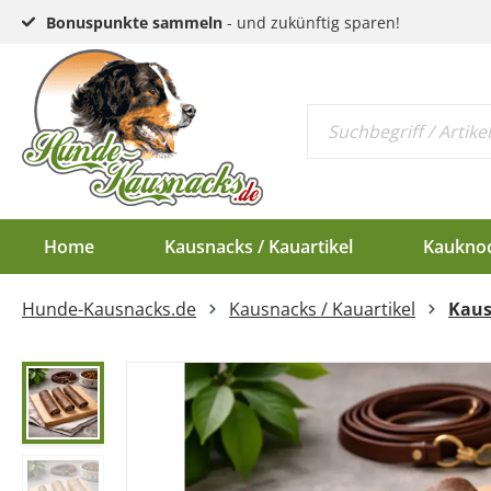
Bonuspunkte sammeln
- und zukünftig sparen!
Home
Kausnacks / Kauartikel
Kaukno
Hunde-Kausnacks.de
Kausnacks / Kauartikel
Kaus
Schlund & Dörrfleisc
Kauknochen EU-Ware
Endloswürstchen
Kaugeweihe Half
Kopfhaut & Haut
Kauknochen Standar
Mini-Würstchen
Dam-Schäufle
Sehnen
Hirschgeweih-Rosett
Ziemer
Ohren