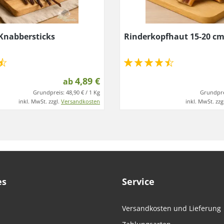
Knabbersticks
Rinderkopfhaut 15-20 c
4,89 €
ab
Grundpreis:
48,90 € / 1 Kg
Grundpre
inkl. MwSt. zzgl.
Versandkosten
inkl. MwSt. zzg
es
Service
Versandkosten und Lieferung