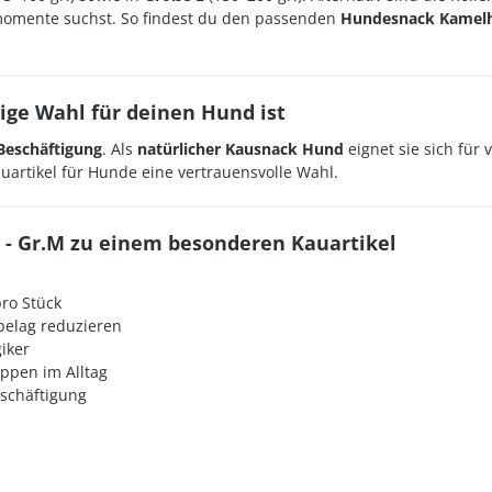
omente suchst. So findest du den passenden
Hundesnack Kamelh
ige Wahl für deinen Hund ist
Beschäftigung
. Als
natürlicher Kausnack Hund
eignet sie sich für 
auartikel für Hunde eine vertrauensvolle Wahl.
 - Gr.M zu einem besonderen Kauartikel
pro Stück
belag reduzieren
iker
ppen im Alltag
eschäftigung