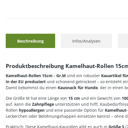
Beschreibung
Infos/Analysen
Produktbeschreibung Kamelhaut-Rollen 15cm
Kamelhaut-Rollen 15cm - Gr.M
sind ein robuster
Kauartikel f
in der EU produziert
und schonend getrocknet – so entsteht ein
Damit bekommst du einen
Kausnack für Hunde
, der in einen 
Die Größe M hat eine Länge von
15 cm
und ein Gewicht von
100
auf, kann die
Zahnpflege
unterstützen und hilft, Kaubedürfniss
Rollen
hypoallergen
und eine passende Option für
Kamelhaut-R
Leckerchen oder Belohnungshappen einsetzen kannst – ohne dass
Praktisch: Diese Kamelhaut-Kaurollen gibt es auch in
Größe S
(