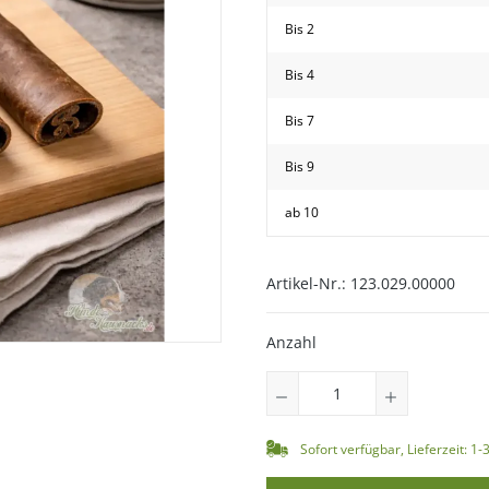
Bis
2
Bis
4
Bis
7
Bis
9
ab
10
hwanz
Artikel-Nr.:
123.029.00000
Anzahl
Sofort verfügbar, Lieferzeit: 1