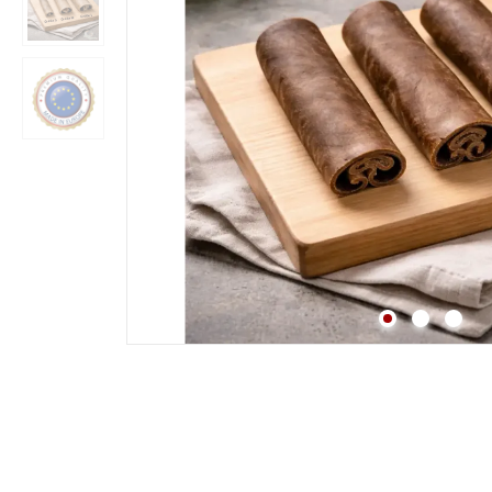
Strossen
Fleisch
Lunge
Pansen & Lunge
Leber & Herz
Schwanz & Ochsensc
Nasen
Maul & Lefzen
Knochen & Beine
Hufe