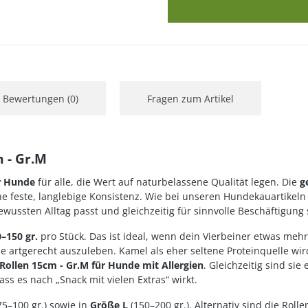
Bewertungen (0)
Fragen zum Artikel
 - Gr.M
ür Hunde
für alle, die Wert auf naturbelassene Qualität legen. Die
g
e feste, langlebige Konsistenz. Wie bei unseren Hundekauartikeln 
bewussten Alltag passt und gleichzeitig für sinnvolle Beschäftigung 
–150 gr.
pro Stück. Das ist ideal, wenn dein Vierbeiner etwas meh
e artgerecht auszuleben. Kamel als eher seltene Proteinquelle wir
ollen 15cm - Gr.M für Hunde mit Allergien
. Gleichzeitig sind si
 es nach „Snack mit vielen Extras“ wirkt.
75–100 gr.) sowie in
Größe L
(150–200 gr.). Alternativ sind die Rolle