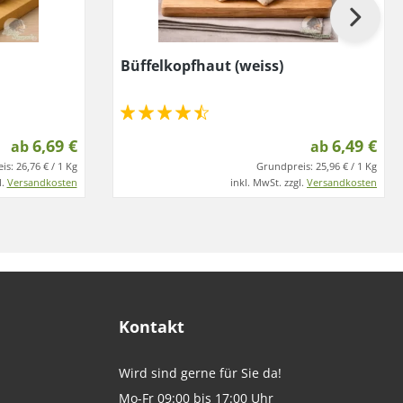
m
Büffelkopfhaut (weiss)
6,69 €
6,49 €
ab
ab
is:
26,76 € / 1 Kg
Grundpreis:
25,96 € / 1 Kg
l.
Versandkosten
inkl. MwSt. zzgl.
Versandkosten
Kontakt
Wird sind gerne für Sie da!
Mo-Fr 09:00 bis 17:00 Uhr