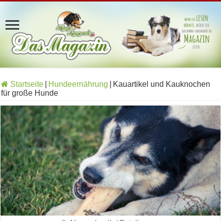
Startseite
|
Hundeernährung
|
Kauartikel und Kauknochen
für große Hunde