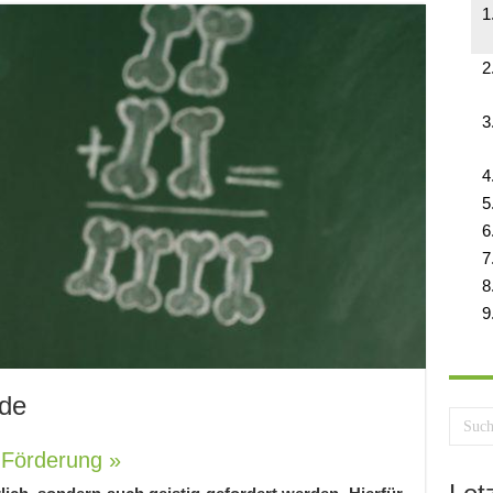
nde
e Förderung »