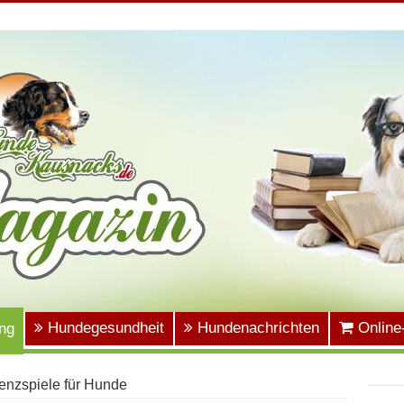
Hundegesundheit
Hundenachrichten
Online
ng
genzspiele für Hunde