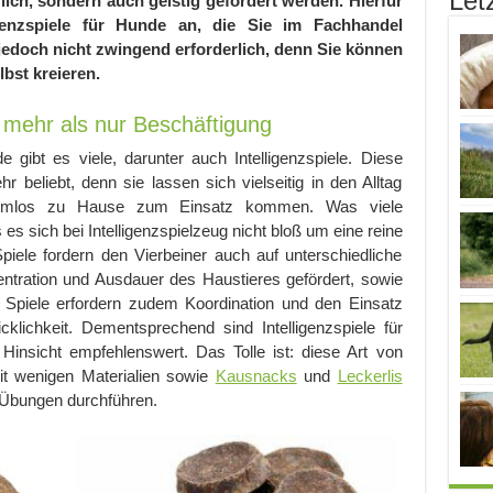
Let
lich, sondern auch geistig gefordert werden. Hierfür
ligenzspiele für Hunde an, die Sie im Fachhandel
jedoch nicht zwingend erforderlich, denn Sie können
lbst kreieren.
– mehr als nur Beschäftigung
 gibt es viele, darunter auch Intelligenzspiele. Diese
 beliebt, denn sie lassen sich vielseitig in den Alltag
blemlos zu Hause zum Einsatz kommen. Was viele
 es sich bei Intelligenzspielzeug nicht bloß um eine reine
piele fordern den Vierbeiner auch auf unterschiedliche
tration und Ausdauer des Haustieres gefördert, sowie
ele Spiele erfordern zudem Koordination und den Einsatz
lichkeit. Dementsprechend sind Intelligenzspiele für
Hinsicht empfehlenswert. Das Tolle ist: diese Art von
Mit wenigen Materialien sowie
Kausnacks
und
Leckerlis
 Übungen durchführen.