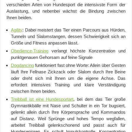
verschieden Arten von Hundesport die intensivste Form der
Auslastung, und nebenbei wächst die Bindung zwischen
Ihnen beiden.
Agility
: Dabei meistert das Tier einen Parcours aus Hürden,
Tunneln und Slalomstangen, dessen Schwierigkeit sich an
Größe und Fitness anpassen lässt.
Obedience-Training
verlangt höchste Konzentration und
punktgenauen Gehorsam auf feine Signale
Dogdancing
funktioniert fast ohne Worte: Allein über Gesten
läuft Ihre Fellnase Zickzack oder Slalom durch Ihre Beine
oder dreht sich mit Ihnen um die eigene Achse. Das
erfordert intensives Training und klare Verständigung
zwischen Ihnen beiden.
Treibball ist eine Hundesportart
, bei dem das Tier große
Gymnastikbälle mit Nase und Schulter in ein Tor bugsiert,
gelenkt allein durch Ihre Körpersprache und Kommandos
auf Distanz. Weil Sprünge und hohes Tempo wegfallen,
arbeitet Treibball gelenkschonend und passt auch für
Hundesenioren. Es schult Impulskontrolle, Konzentration