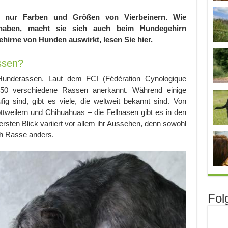
ht nur Farben und Größen von Vierbeinern. Wie
 haben, macht sie sich auch beim Hundegehirn
ehirne von Hunden auswirkt, lesen Sie hier.
ssen?
e Hunderassen. Laut dem FCI (Fédération Cynologique
e 350 verschiedene Rassen anerkannt. Während einige
ig sind, gibt es viele, die weltweit bekannt sind. Von
tweilern und Chihuahuas – die Fellnasen gibt es in den
ersten Blick variiert vor allem ihr Aussehen, denn sowohl
ach Rasse anders.
Fol