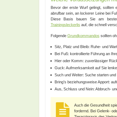
Bevor der erste Wurf gelingt, sollten 
abrufbar sein, an lockerer Leine bei F
Diese Basis bauen Sie am besten 
Trainingsleckerlis
auf, die schnell vers
Folgende
Grundkommandos
sollten oh
Sitz, Platz und Bleib: Ruhe- und War
Bei Fuß: kontrollierte Führung an Ihre
Hier oder Komm: zuverlässiger Rückr
Guck: Aufmerksamkeit auf Sie lenk
Such und Weiter: Suche starten und
Bring’s beziehungsweise Apport: au
Aus, Schluss und Nein: Abbruch- un
Auch die Gesundheit spie
fordernd. Bei Gelenk- o
Tierarztpraxis des Vertra